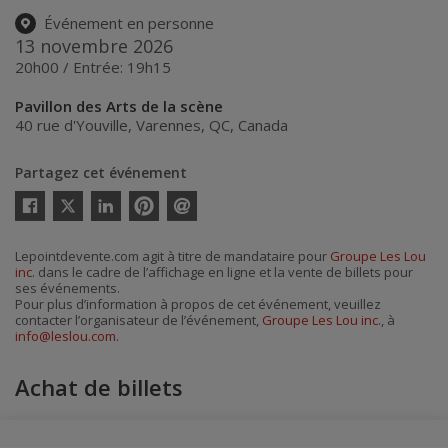
Événement en personne
13 novembre 2026
20h00 / Entrée: 19h15
Pavillon des Arts de la scène
40 rue d'Youville
,
Varennes
,
QC
,
Canada
Partagez cet événement
Twitter
Facebook
Linkedin
Pinterest
Envoyer
par
courriel
Lepointdevente.com agit à titre de mandataire pour
Groupe Les Lou
inc.
dans le cadre de l’affichage en ligne et la vente de billets pour
ses événements.
Pour plus d’information à propos de cet événement, veuillez
contacter l’organisateur de l’événement,
Groupe Les Lou inc.
, à
info@leslou.com
.
Achat de billets