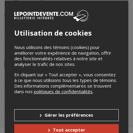
Roller Derby
Événement en personne
22 mai 2026
Utilisation de cookies
Aréna Michel Labadie
3705 Avenue Chauveau
,
Québec
,
QC
,
Canada
Nous utilisons des témoins (cookies) pour
améliorer votre expérience de navigation, offrir
Partagez cet événement
des fonctionnalités relatives à notre site et
Twitter
analyser le trafic de nos sites.
Facebook
Linkedin
Pinterest
Envoyer
En cliquant sur « Tout accepter », vous consentez
par
courriel
Lepointdevente.com agit à titre de mandataire pour
Roller Derby
à ce que nous utilisions tous les types de témoins.
Québec
dans le cadre de l’affichage en ligne et la vente de billets
Des informations complémentaires se trouvent
pour ses événements.
dans nos
politiques de confidentialités
.
Pour plus d’information à propos de cet événement, veuillez
contacter l’organisateur de l’événement,
Roller Derby Québec
, à
rollerderbyquebec@gmail.com
.
Gérer les préférences
Achat de billets
Tout accepter