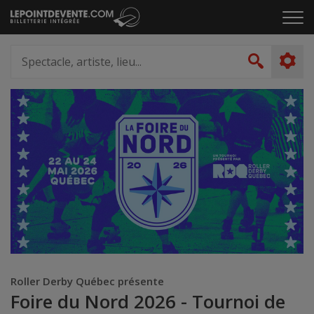
Passer
Cliq
au
pou
contenu
ouvr
Spectacle,
le
artiste,
Recher
men
lieu...
Roller Derby Québec présente
Foire du Nord 2026 - Tournoi de