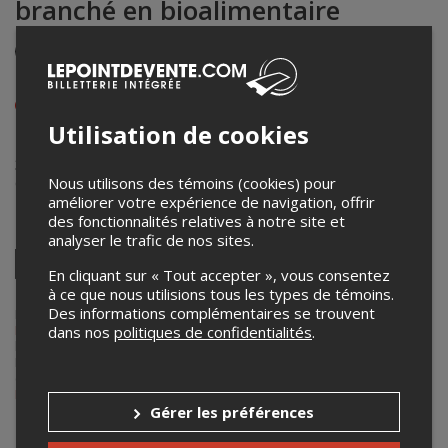
branché en bioalimentaire
Événement en personne
24 et 25 octobre 2019
Afficher les heures de l'événement
Utilisation de cookies
Centre de congrès Hôtel Universel
311, boul. de l’Hôtel-de-Ville Ouest
,
Rivière-du-Loup
,
QC
,
Nous utilisons des témoins (cookies) pour
Canada
améliorer votre expérience de navigation, offrir
des fonctionnalités relatives à notre site et
Partagez cet événement
analyser le trafic de nos sites.
Twitter
En cliquant sur « Tout accepter », vous consentez
Facebook
Linkedin
Pinterest
Envoyer
à ce que nous utilisions tous les types de témoins.
par
Des informations complémentaires se trouvent
courriel
Lepointdevente.com agit à titre de mandataire pour
Les Saveurs du
Bas-Saint-Laurent
dans le cadre de l’affichage en ligne et la vente de
dans nos
politiques de confidentialités
.
billets pour ses événements.
Pour plus d’information à propos de cet événement, veuillez
contacter l’organisateur de l’événement,
Les Saveurs du Bas-Saint-
Laurent
, à
info@saveursbsl.com
.
Gérer les préférences
Achat de billets