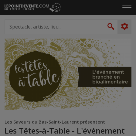
Passer
Cliq
au
pou
contenu
ouvr
Spectacle,
le
artiste,
Recher
men
lieu...
Les Saveurs du Bas-Saint-Laurent présentent
Les Têtes-à-Table - L'événement