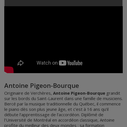
Antoine Pigeon-Bourque
Originaire de Verchères,
Antoine
Pigeon-Bourque
grandit
sur les bords du Saint-Laurent dans une famille de musiciens.
Bercé par la musique traditionnelle du Québec, il commence
le piano dès son plus jeune âge, et c’est à 16 ans qu’il
débute l’apprentissage de l’accordéon. Diplômé de
l’Université de Montréal en accordéon classique, Antoine
profite du meilleur des deux mondes : sa formation