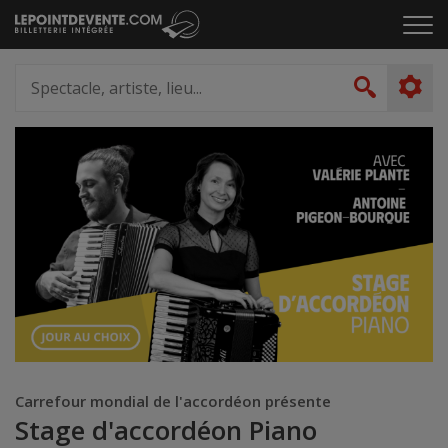
Passer
Cliq
au
pou
contenu
ouvr
Spectacle,
le
artiste,
Recher
men
lieu...
Carrefour mondial de l'accordéon présente
Stage d'accordéon Piano