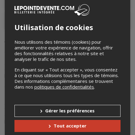
Lieu de l'événement
Contacter l'organisateur
Utilisation de cookies
Nous utilisons des témoins (cookies) pour
Valérie Plante
améliorer votre expérience de navigation, offrir
Originaire de Pintendre (Rive-Sud de Québec),
Valérie
des fonctionnalités relatives à notre site et
Plante
reçoit son premier accordéon-piano à l’âge de 11
analyser le trafic de nos sites.
ans. Elle a travaillé quelques années en tant qu’enseignante
en musique au primaire, en plus d’enseigner l’accordéon-
En cliquant sur « Tout accepter », vous consentez
piano au Campus Notre-Dame-de-Foy et à l’Université Laval.
à ce que nous utilisions tous les types de témoins.
Passionnée de pédagogie, elle a complété une maîtrise en
Des informations complémentaires se trouvent
didactique instrumentale en accordéon-piano à l’Université
dans nos
politiques de confidentialités
.
Laval. Elle a fait via ses études un stage au réputé CNIMA en
France ainsi qu’un stage en Argentine pour se familiariser
avec l’interprétation du tango et des musiques
traditionnelles de ce pays. Valérie a écrit une méthode
Gérer les préférences
d’enseignement de l’accordéon-piano et convoite plusieurs
projets de développement s’y rattachant.
Tout accepter