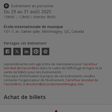
Événement en personne
Du 29 au 31 août 2025
10h00 – 12h00 / Entrée: 9h30
École internationale de musique
101-C av. Sainte-Julie
,
Montmagny
,
QC
,
Canada
Partagez cet événement
Twitter
Facebook
Linkedin
Pinterest
Envoyer
par
courriel
Lepointdevente.com agit à titre de mandataire pour
Carrefour
mondial de l'accordéon
dans le cadre de l’affichage en ligne et la
vente de billets pour ses événements.
Pour plus d’information à propos de cet événement, veuillez
contacter l’organisateur de l’événement,
Carrefour mondial de
l'accordéon
, à
direction@accordeonmontmagny.com
.
Achat de billets