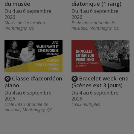
du musée
diatonique (1 rang)
Du 4 au 6 septembre
Du 4 au 6 septembre
2026
2026
Musée de l'accordéon,
École internationale de
Montmagny, QC
musique, Montmagny, QC
Classe d'accordéon
Bracelet week-end
piano
(Scènes ext 3 jours)
Du 4 au 6 septembre
Du 4 au 6 septembre
2026
2026
École internationale de
Lieux multiples
musique, Montmagny, QC