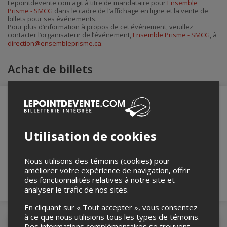
Lepointdevente.com agit à titre de mandataire pour
Ensemble
par
Prisme - SMCG
dans le cadre de l’affichage en ligne et la vente de
courriel
billets pour ses événements.
Pour plus d’information à propos de cet événement, veuillez
contacter l’organisateur de l’événement,
Ensemble Prisme - SMCG
, à
direction@ensembleprisme.ca
.
Achat de billets
Merci de confirmer que vous n'êtes pas un
Utilisation de cookies
robot ci-bas.
Nous utilisons des témoins (cookies) pour
améliorer votre expérience de navigation, offrir
des fonctionnalités relatives à notre site et
analyser le trafic de nos sites.
En cliquant sur « Tout accepter », vous consentez
à ce que nous utilisions tous les types de témoins.
Des informations complémentaires se trouvent