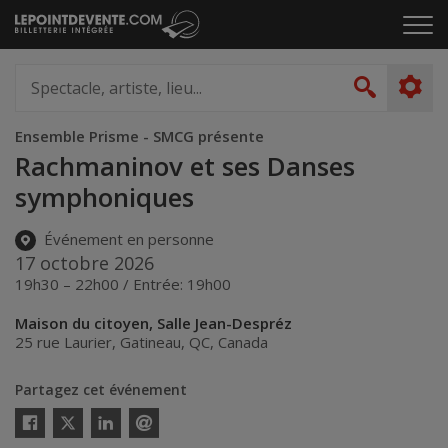
Passer
Cliq
au
pou
contenu
ouvr
Spectacle,
le
artiste,
Recher
men
lieu...
Ensemble Prisme - SMCG présente
Rachmaninov et ses Danses
symphoniques
Événement en personne
17 octobre 2026
19h30 – 22h00 / Entrée: 19h00
Maison du citoyen, Salle Jean-Despréz
25 rue Laurier
,
Gatineau
,
QC
,
Canada
Partagez cet événement
Twitter
Facebook
Linkedin
Envoyer