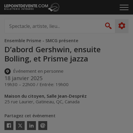
Passer
Cliq
au
pou
contenu
ouvr
Spectacle,
le
artiste,
Recher
men
lieu...
Ensemble Prisme - SMCG présente
D’abord Gershwin, ensuite
Bolling, et Prisme jazza
Événement en personne
18 janvier 2025
19h30 – 22h00 / Entrée: 19h00
Maison du citoyen, Salle Jean-Despréz
25 rue Laurier
,
Gatineau
,
QC
,
Canada
Partagez cet événement
Twitter
Facebook
Linkedin
Envoyer