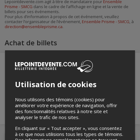
Lepointdevente.com agit à titre de mandataire pour
Ensemble
par
Prisme - SMCG
dans le cadre de l’affichage en ligne et la vente de
courriel
billets pour ses événements.
Pour plus d’information à propos de cet événement, veuillez
contacter l’organisateur de l’événement,
Ensemble Prisme - SMCG
, à
direction@ensembleprisme.ca
.
Achat de billets
Merci de confirmer que vous n'êtes pas un
Utilisation de cookies
robot ci-bas.
Nous utilisons des témoins (cookies) pour
améliorer votre expérience de navigation, offrir
des fonctionnalités relatives à notre site et
analyser le trafic de nos sites.
En cliquant sur « Tout accepter », vous consentez
à ce que nous utilisions tous les types de témoins.
Des informations complémentaires se trouvent