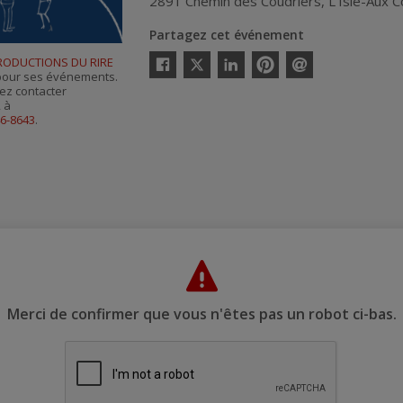
2891 Chemin des Coudriers
,
L'Isle-Aux 
Partagez cet événement
Twitter
RODUCTIONS DU RIRE
s pour ses événements.
Facebook
Linkedin
Pinterest
Envoyer
ez contacter
par
, à
courriel
46-8643
.
Merci de confirmer que vous n'êtes pas un robot ci-bas.