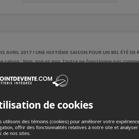
IS AVRIL 2017 ! UNE HUITIÈME SAISON POUR UN BEL ÉTÉ DE R
e raison : Non, non et non, l’autre ne fonctionne pas comme 
 un véritable décodeur des relations hommes-femmes. En quoi h
ne comment et pourquoi ? Ce spectacle n’en finit pas de réconcilie
 est intemporel et universel.
aité avec autant de légèreté et de profondeur, d’humour et de pe
ilisation de cookies
omprend pourquoi il bat tous les records de popularité depuis 25
 de mieux comprendre l’autre. Drôle sans jamais être moqueur, i
 et féminine.
 utilisons des témoins (cookies) pour améliorer votre expérienc
es de regards, coups de coudes… On rit beaucoup, de soi, de son
gation, offrir des fonctionnalités relatives à notre site et analyser
ic de nos sites.