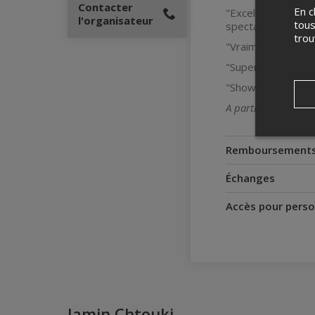
Contacter
En c
"Excellent spectac
l'organisateur
tous
spectacle – vous n
tro
"Vraiment bon mome
"Super pièce ! Rés
"Show hilarant et
A partir de 15 ans 
Remboursement
Échanges
Accès pour perso
Jamin Chtouki