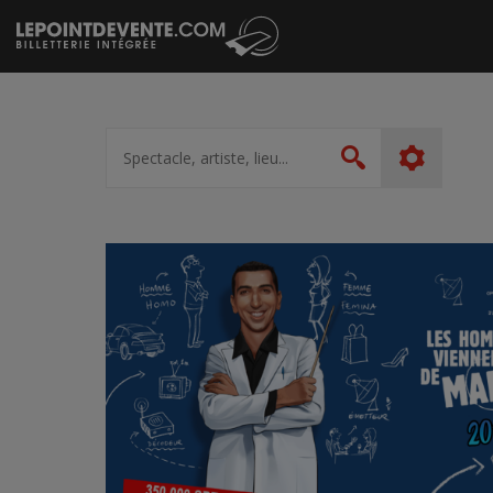
Passer
au
contenu
Spectacle,
artiste,
Rechercher
lieu...