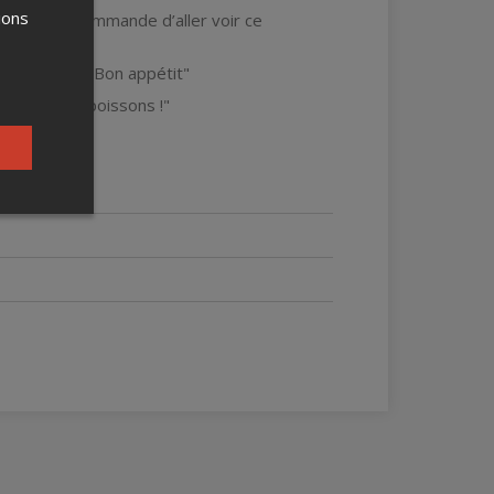
ions
 Je vous recommande d’aller voir ce
emarquable ! Bon appétit"
z pleins de poissons !"