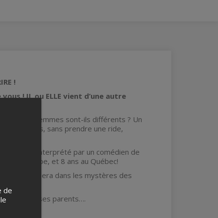
IRE !
vous ! IL ou ELLE vient d’une autre
ommes et femmes sont-ils différents ? Un
r les couples, sans prendre une ride,
rtinence, et interprété par un comédien de
 ans en Europe, et 8 ans au Québec!
l vous entraînera dans les mystères des
e de
 couple, de ses parents….
 le