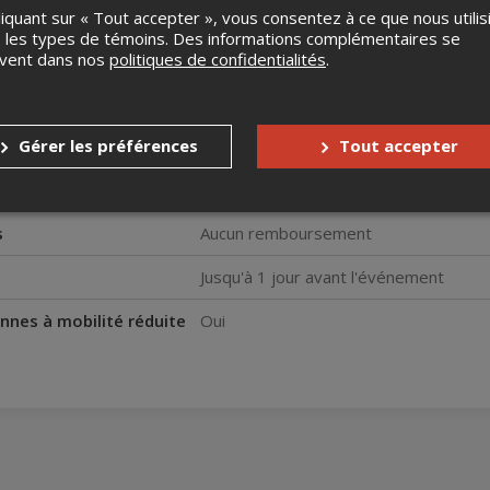
liquant sur « Tout accepter », vous consentez à ce que nous utilis
le – très éducatif et plein d’humour Très très très bon comédien
 les types de témoins. Des informations complémentaires se
e le regretterez pas"
uvent dans nos
politiques de confidentialités
.
nt en votre compagnie. Très drôle, et réaliste et quel talent r
umé visuel qui permet de garder les notions en tête. Vous mérite
 comédien charismatique. On s’est bien amusé ma femme et moi."
Gérer les préférences
Tout accepter
- 1h40 - Avec Jamin Chtouki
s
Aucun remboursement
Jusqu'à 1 jour avant l'événement
nnes à mobilité réduite
Oui