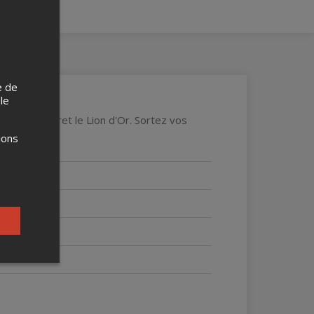
e de
 le
lles au Cabaret le Lion d'Or. Sortez vos
pookeasy.
ions