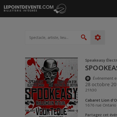
Passer
au
contenu
Spectacle,
artiste,
Rechercher
lieu...
Speakeasy Élect
SPOOKEA
Événement e
28 octobre 20
21h30
Cabaret Lion d'O
1676 rue Ontario
Partagez cet év