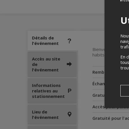
Ut
Nous
Détails de
navi
l'événement
traf
Bienvenue à notre 
habits de bal et 
En c
Accès au site
tous
de
tro
l'événement
Remboursement
Échanges
Informations
relatives au
Gratuité pour le
stationnement
Accès pour perso
Lieu de
l'événement
Gratuité pour l'