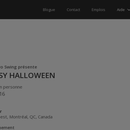
Aide
Blogue
Contact
Emplois
ro Swing présente
SY HALLOWEEN
n personne
16
r
 est
,
Montréal
,
QC
,
Canada
énement