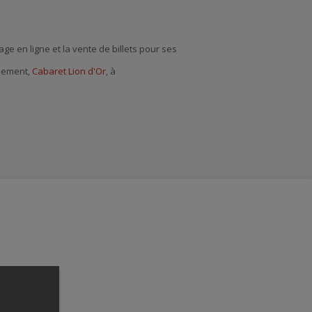
age en ligne et la vente de billets pour ses
énement,
Cabaret Lion d'Or
, à