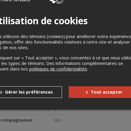
ilisation de cookies
 utilisons des témoins (cookies) pour améliorer votre expérienc
gation, offrir des fonctionnalités relatives à notre site et analyser
ic de nos sites.
carnaval funèbre et festif ! Plongez dans l'âge d'or des années fo
vos têtes d'enterrement ! Succombez aux charmes mortelles du S
liquant sur « Tout accepter », vous consentez à ce que nous utilis
 les types de témoins. Des informations complémentaires se
uvent dans nos
politiques de confidentialités
.
s
Aucun remboursement
Aucun échange
Gérer les préférences
Tout accepter
s enfants
Aucune gratuité
nnes à mobilité réduite
Oui
accompagnateur
Non