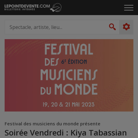
Passer
Cliq
au
pou
contenu
ouvr
Spectacle,
le
artiste,
Recher
men
lieu...
Festival des musiciens du monde présente
Soirée Vendredi : Kiya Tabassian