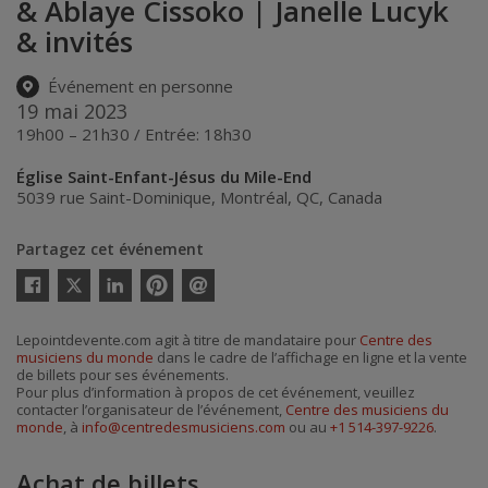
& Ablaye Cissoko | Janelle Lucyk
& invités
Événement en personne
19 mai 2023
19h00 – 21h30 / Entrée: 18h30
Église Saint-Enfant-Jésus du Mile-End
5039 rue Saint-Dominique
,
Montréal
,
QC
,
Canada
Partagez cet événement
Twitter
Facebook
Linkedin
Pinterest
Envoyer
par
courriel
Lepointdevente.com agit à titre de mandataire pour
Centre des
musiciens du monde
dans le cadre de l’affichage en ligne et la vente
de billets pour ses événements.
Pour plus d’information à propos de cet événement, veuillez
contacter l’organisateur de l’événement,
Centre des musiciens du
monde
, à
info@centredesmusiciens.com
ou au
+1 514-397-9226
.
Achat de billets