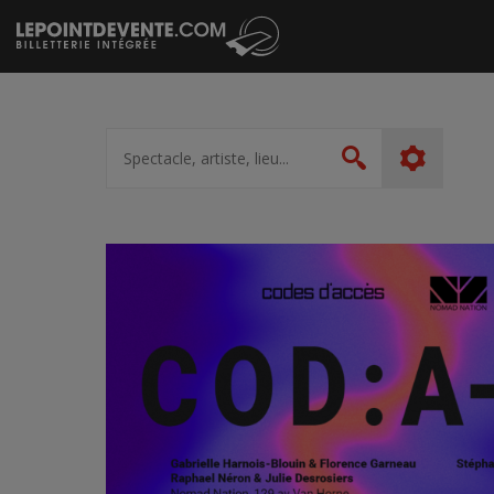
Passer
au
contenu
Spectacle,
artiste,
Rechercher
lieu...