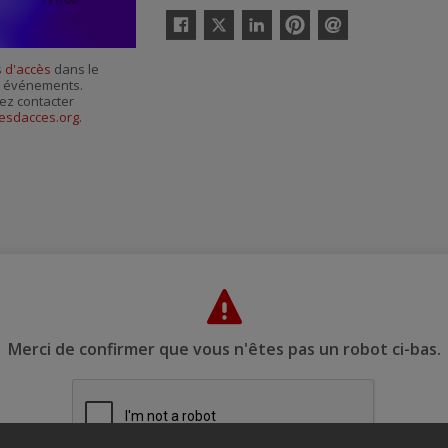
Twitter
Facebook
Linkedin
Pinterest
Envoyer
par
 d'accès
dans le
courriel
es événements.
ez contacter
esdacces.org
.
Merci de confirmer que vous n'êtes pas un robot ci-bas.