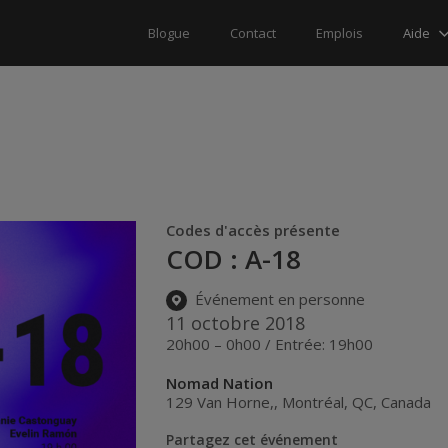
Aide
Blogue
Contact
Emplois
Codes d'accès présente
COD : A-18
Événement en personne
11 octobre 2018
20h00 – 0h00 / Entrée: 19h00
Nomad Nation
129 Van Horne,
,
Montréal
,
QC
,
Canada
Partagez cet événement