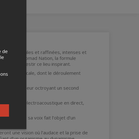
e de
rfois subtiles et raffinées, intenses et
 le
inusité du Nomad Nation, la formule
e et d’investir ce lieu inspirant.
angueur verticale, dont le déroulement
ions
ectroniques, leur octroyant un second
une musique électroacoustique en direct,
s laquelle sa voix fait l’objet d’un
ront une vision où l’audace et la prise de
onfiant d’un organisme au dynamisme