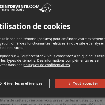
ilisation de cookies
 utilisons des témoins (cookies) pour améliorer votre expérienc
ente quatre performances musicales électroniques éclectiques, pa
gation, offrir des fonctionnalités relatives à notre site et analyser
assemblent dans l’acte d’écoute. Présentée dans l’environnement 
ic de nos sites.
a soirée vous permettra de personnaliser votre expérience musical
Blouin et Florence Garneau offrent une musique éthérée, D’une l
liquant sur « Tout accepter », vous consentez à ce que nous utilis
e approfondie et intériorisée.
 les types de témoins. Des informations complémentaires se
uvent dans nos
politiques de confidentialités
.
vera, l’artiste Stéphanie Castonguay manipule de vieux objets él
une fresque sonore électrique.
elle de Raphaël Néron et Julie Desrosiers allie mapping vidéo à 
son et lumière dans une danse atypique.
Gérer les préférences
Tout accepter
 Ramón, chanteuse et compositrice, présente une oeuvre mixte dan
t, tendu, théâtral et d’une rare intensité.
itera de cette soirée pour vous présenter les artistes qui incarne
honneur. La saison 2018-2019 présente le visage diversifié et c