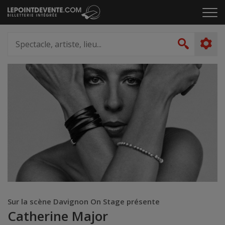
Passer
Cliq
au
pou
contenu
ouvr
Spectacle,
le
artiste,
Recher
men
lieu...
Sur la scène Davignon On Stage présente
Catherine Major