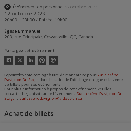
Événement en personne
28 octobre 2023
12 octobre 2023
20h00 – 23h00 / Entrée: 19h00
Église Emmanuel
203, rue Principale
,
Cowansville
,
QC
,
Canada
Partagez cet événement
Twitter
Facebook
Linkedin
Pinterest
Envoyer
par
courriel
Lepointdevente.com agit à titre de mandataire pour
Sur la scène
Davignon On Stage
dans le cadre de l’affichage en ligne et la vente
de billets pour ses événements.
Pour plus d’information à propos de cet événement, veuillez
contacter l’organisateur de l’événement,
Sur la scène Davignon On
Stage
, à
surlascenedavignon@videotron.ca
.
Achat de billets