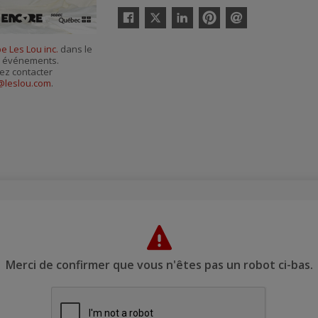
Twitter
Facebook
Linkedin
Pinterest
Envoyer
par
e Les Lou inc.
dans le
courriel
es événements.
ez contacter
@leslou.com
.
Merci de confirmer que vous n'êtes pas un robot ci-bas.