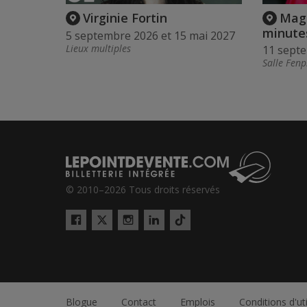
Virginie Fortin
Maga
minute
5 septembre 2026 et 15 mai 2027
Lieux multiples
11 sept
Salle Fenp
© 2010–2026 Tous droits réservés
Twitter
Tiktok
Facebook
Instagram
LinkedIn
Blogue
Contact
Emplois
Conditions d'uti