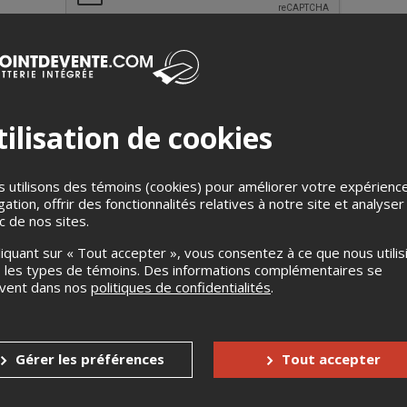
ilisation de cookies
e dans le milieu de l’humour depuis plusieurs années, tant à la t
 utilisons des témoins (cookies) pour améliorer votre expérienc
à travers le pays. Après avoir sillonné le Québec en première part
gation, offrir des fonctionnalités relatives à notre site et analyser
out premier one-man-show!
ic de nos sites.
 Neev pose un regard sur ce que nous sommes en tant que société
liquant sur « Tout accepter », vous consentez à ce que nous utilis
notre quotidien. Non seulement il nous fait part de ses réflexions
 les types de témoins. Des informations complémentaires se
origines multiples, d’intégration, et ce, sur un ton personnel et san
uvent dans nos
politiques de confidentialités
.
té attachante, son rire chaleureux et son humour bien ficelé, Ne
Gérer les préférences
Tout accepter
s
Aucun remboursement
Jusqu'à 30 jours avant l'événement