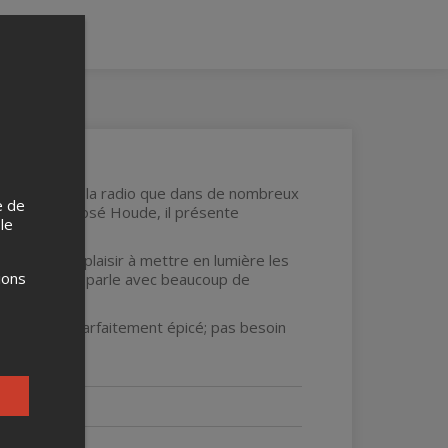
élévision et à la radio que dans de nombreux
e de
ie de Louis-José Houde, il présente
 le
. Il prend plaisir à mettre en lumière les
ions
, mais il nous parle avec beaucoup de
s flafla.
ev est déjà parfaitement épicé; pas besoin