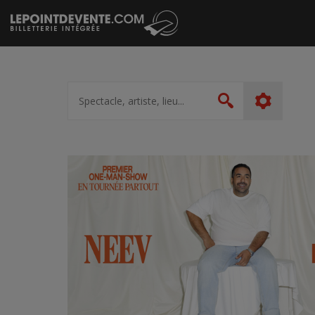
Passer
au
contenu
Spectacle,
artiste,
Rechercher
lieu...