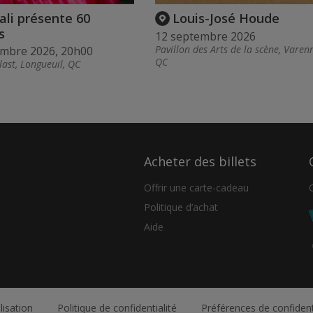
li présente 60
Louis-José Houde
s
12 septembre 2026
Pavillon des Arts de la scène, Varen
embre 2026, 20h00
QC
last, Longueuil, QC
Acheter des billets
Offrir une carte-cadeau
Politique d’achat
Aide
lisation
Politique de confidentialité
Préférences de confident