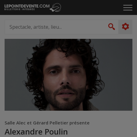
Passer
Cliq
au
pou
contenu
ouvr
Spectacle,
le
artiste,
Recher
men
lieu...
Salle Alec et Gérard Pelletier présente
Alexandre Poulin