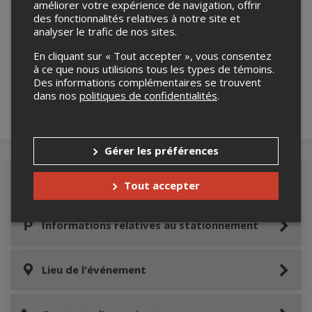
améliorer votre expérience de navigation, offrir
des fonctionnalités relatives à notre site et
analyser le trafic de nos sites.
Merci de confirmer que vous n'êtes pas un
robot ci-bas.
En cliquant sur « Tout accepter », vous consentez
à ce que nous utilisions tous les types de témoins.
Des informations complémentaires se trouvent
dans nos
politiques de confidentialités
.
Gérer les préférences
Détails de l'événement
Tout accepter
Informations relatives au stationnement
Lieu de l'événement