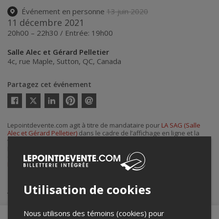
Événement en personne
13 juin 2020
11 décembre 2021
20h00 – 22h30 / Entrée: 19h00
Salle Alec et Gérard Pelletier
4c, rue Maple
,
Sutton
,
QC
,
Canada
Partagez cet événement
Twitter
Facebook
Linkedin
Pinterest
Envoyer
par
courriel
Lepointdevente.com agit à titre de mandataire pour
LA SAG (Salle
Alec et Gérard Pelletier)
dans le cadre de l’affichage en ligne et la
vente de billets pour ses événements.
Pour plus d’information à propos de cet événement, veuillez
contacter l’organisateur de l’événement,
LA SAG (Salle Alec et Gérard
Pelletier)
, à
info@suttonencore.com
.
Utilisation de cookies
Achat de billets
Nous utilisons des témoins (cookies) pour