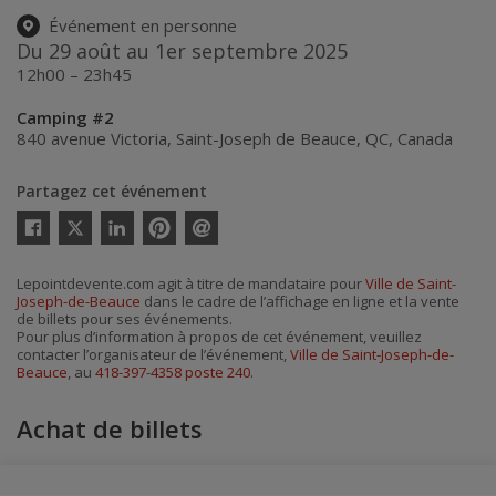
Événement en personne
Du 29 août au 1er septembre 2025
12h00 – 23h45
Camping #2
840 avenue Victoria
,
Saint-Joseph de Beauce
,
QC
,
Canada
Partagez cet événement
Twitter
Facebook
Linkedin
Pinterest
Envoyer
par
courriel
Lepointdevente.com agit à titre de mandataire pour
Ville de Saint-
Joseph-de-Beauce
dans le cadre de l’affichage en ligne et la vente
de billets pour ses événements.
Pour plus d’information à propos de cet événement, veuillez
contacter l’organisateur de l’événement,
Ville de Saint-Joseph-de-
Beauce
, au
418-397-4358 poste 240
.
Achat de billets