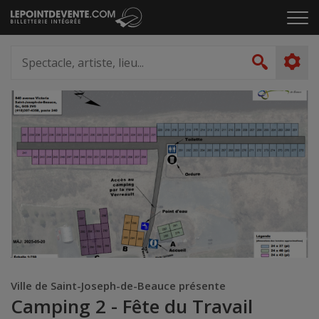
Passer
Cliq
au
pou
contenu
ouvr
Spectacle,
le
artiste,
Recher
men
lieu...
Ville de Saint-Joseph-de-Beauce présente
Camping 2 - Fête du Travail