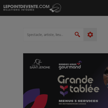
Passer
au
contenu
Spectacle,
artiste,
Rechercher
lieu...