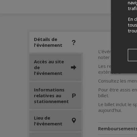
navi
traf
En c
tous
tro
Détails de
l'événement
L’événement se dér
noter que la porti
Accès au site
Les restaurateurs
de
extérieure.
l'événement
Consultez les men
Informations
Pour être assis e
relatives au
billet.
stationnement
Le billet inclut le
aujourd’hui.
Lieu de
l'événement
Remboursement