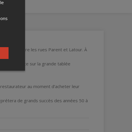
 le
ions
Georges, entre les rues Parent et Latour. À
casion.
endront place sur la grande tablée
 restaurateur au moment d’acheter leur
erprétera de grands succès des années 50 à