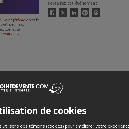
Partagez cet événement
Twitter
Facebook
Linkedin
Pinterest
Envoyer
de Saint-Jérôme
dans le
par
es événements.
courriel
ez contacter
aires@vsj.ca
.
Merci de confirmer que vous n'êtes pas un robot ci-bas.
ilisation de cookies
 utilisons des témoins (cookies) pour améliorer votre expérienc