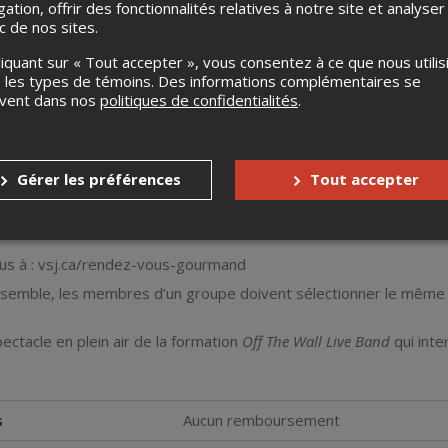
gation, offrir des fonctionnalités relatives à notre site et analyser
ic de nos sites.
liquant sur « Tout accepter », vous consentez à ce que nous utilis
 les types de témoins. Des informations complémentaires se
uvent dans nos
politiques de confidentialités
.
oulera au cœur du centre-ville de Saint-Jérôme sur la rue Saint-
Gérer les préférences
Tout accepter
on de rue ciblée sera entièrement fermée à la circulation pour l’oc
 locaux proposeront des menus trois services aux convives qui pr
us à : vsj.ca/rendez-vous-gourmand
nsemble, les membres d’un groupe doivent sélectionner le même
 spectacle en plein air de la formation
Off The Wall Live Band
qui int
s
Aucun remboursement