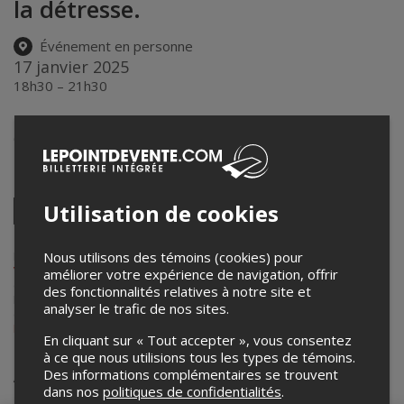
la détresse.
Événement en personne
17 janvier 2025
18h30 – 21h30
Centre culturel de Beloeil
600, rue Richelieu
,
Beloeil
,
QC
,
Canada
Partagez cet événement
Twitter
Utilisation de cookies
Facebook
Linkedin
Pinterest
Envoyer
par
courriel
Nous utilisons des témoins (cookies) pour
Lepointdevente.com agit à titre de mandataire pour
MRC de La
Vallée-du-Richelieu
dans le cadre de l’affichage en ligne et la vente
améliorer votre expérience de navigation, offrir
de billets pour ses événements.
des fonctionnalités relatives à notre site et
Pour plus d’information à propos de cet événement, veuillez
analyser le trafic de nos sites.
contacter l’organisateur de l’événement,
MRC de La Vallée-du-
Richelieu
, à
aeq@mrcvr.ca
.
En cliquant sur « Tout accepter », vous consentez
à ce que nous utilisions tous les types de témoins.
Achat de billets
Des informations complémentaires se trouvent
dans nos
politiques de confidentialités
.