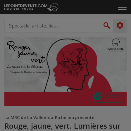
Passer
Cliq
au
pou
contenu
ouvr
Spectacle,
le
artiste,
Recher
men
lieu...
La MRC de La Vallée-du-Richelieu présente
Rouge, jaune, vert. Lumières sur