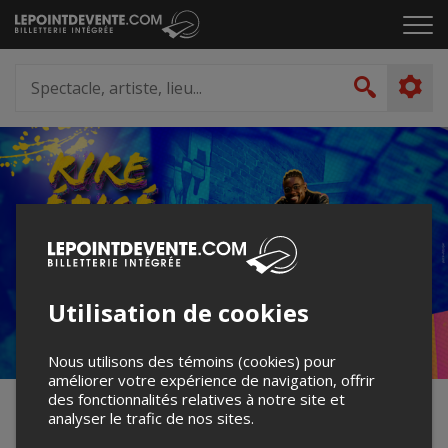
Passer
Cliq
au
pou
contenu
ouvr
Spectacle,
le
artiste,
Recher
men
lieu...
Utilisation de cookies
Nous utilisons des témoins (cookies) pour
améliorer votre expérience de navigation, offrir
des fonctionnalités relatives à notre site et
Steve Biko et Réginald
analyser le trafic de nos sites.