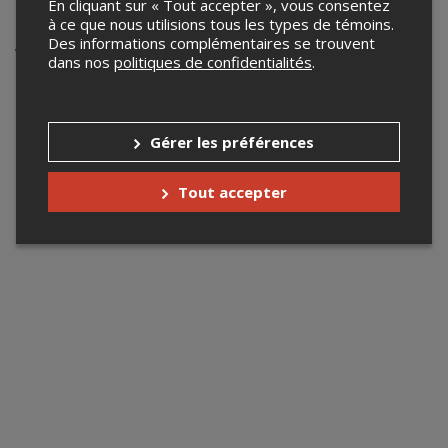
présentent: Rire Épicé
En cliquant sur « Tout accepter », vous consentez
à ce que nous utilisions tous les types de témoins.
Des informations complémentaires se trouvent
Votre recherche n'a retourné aucun
dans nos
politiques de confidentialités
.
résultat.
Gérer les préférences
Tout accepter