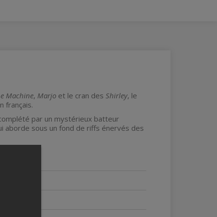
he Machine
,
Marjo
et le cran des
Shirley
, le
 français.
 complété par un mystérieux batteur
ui aborde sous un fond de riffs énervés des