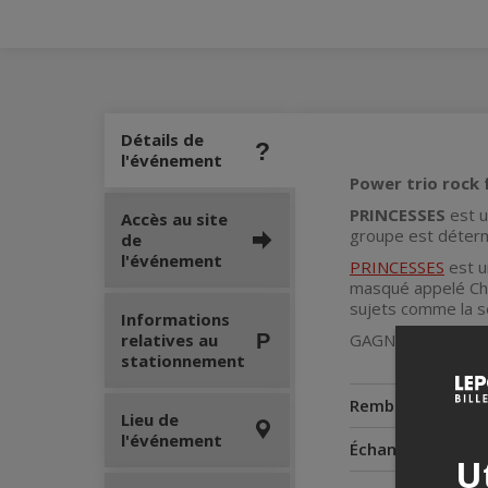
Détails de
l'événement
Power trio rock
PRINCESSES
est u
Accès au site
groupe est détermi
de
l'événement
PRINCESSES
est u
masqué appelé Cho
sujets comme la sex
Informations
relatives au
GAGNANTES DU P
stationnement
Remboursement
Lieu de
l'événement
Échanges
Ut