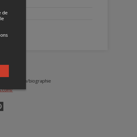
e de
 le
ions
himpsites.com/biographie
s.com/
erest