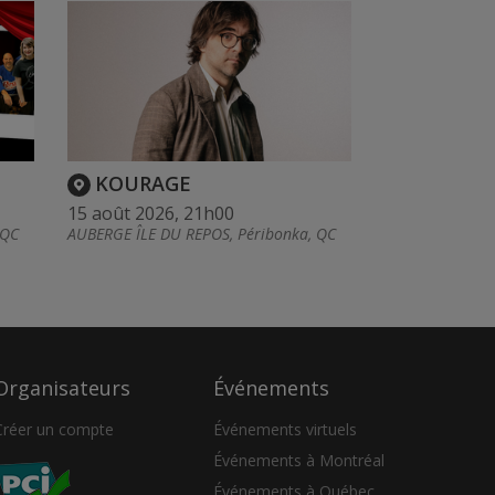
KOURAGE
15 août 2026, 21h00
 QC
AUBERGE ÎLE DU REPOS, Péribonka, QC
Organisateurs
Événements
Créer un compte
Événements virtuels
Événements à Montréal
Événements à Québec