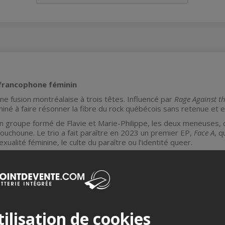
 francophone féminin
ne fusion montréalaise à trois têtes. Influencé par
Rage Against t
né à faire résonner la fibre du rock québécois sans retenue et en
n groupe formé de Flavie et Marie-Philippe, les deux meneuses,
uchoune. Le trio a fait paraître en 2023 un premier EP,
Face A
, q
ualité féminine, le culte du paraître ou l’identité queer.
RIX ÎLE DU REPOS REMIS AUX FRANCOUVERTES 2024.
s
Aucun remboursement
Aucun échange
ilisation de cookies