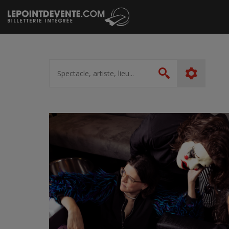
Passer
au
contenu
Spectacle,
artiste,
Rechercher
lieu...