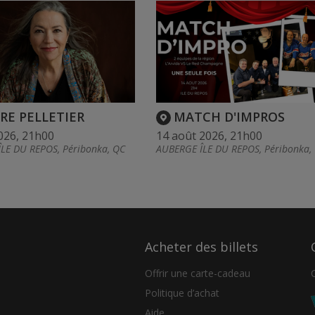
RE PELLETIER
MATCH D'IMPROS
026, 21h00
14 août 2026, 21h00
LE DU REPOS, Péribonka, QC
AUBERGE ÎLE DU REPOS, Péribonka,
Acheter des billets
Offrir une carte-cadeau
Politique d’achat
Aide