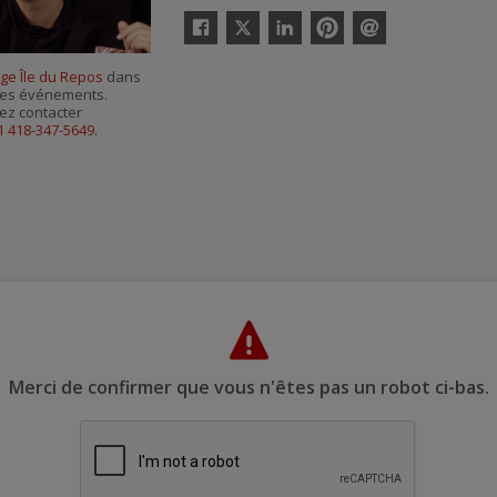
Twitter
Facebook
Linkedin
Pinterest
Envoyer
par
ge Île du Repos
dans
courriel
r ses événements.
ez contacter
1 418-347-5649
.
Merci de confirmer que vous n'êtes pas un robot ci-bas.