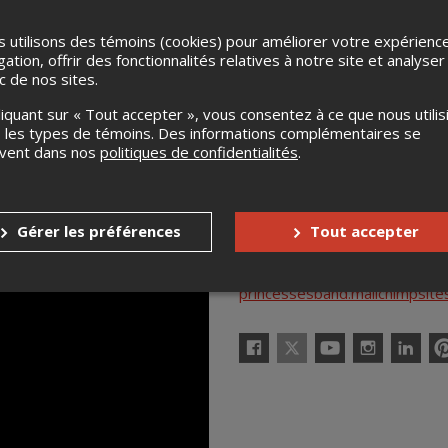
s enfants
Aucune gratuité
 utilisons des témoins (cookies) pour améliorer votre expérienc
nnes à mobilité réduite
Oui
gation, offrir des fonctionnalités relatives à notre site et analyser
ic de nos sites.
accompagnateur
Non
liquant sur « Tout accepter », vous consentez à ce que nous utilis
 les types de témoins. Des informations complémentaires se
uvent dans nos
politiques de confidentialités
.
Gérer les préférences
Tout accepter
PRINCESSES
https://princessesband.mailc
princessesband.mailchimpsite
X
Facebook
YouTube
Instagram
Linkedin
Pint