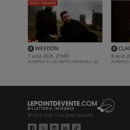
VENTE TERMINÉE
WEEDON
CLAI
7 août 2026, 21h00
8 août 2
AUBERGE ÎLE DU REPOS, Péribonka, QC
AUBERGE Î
© 2010–2026 Tous droits réservés
Twitter
Tiktok