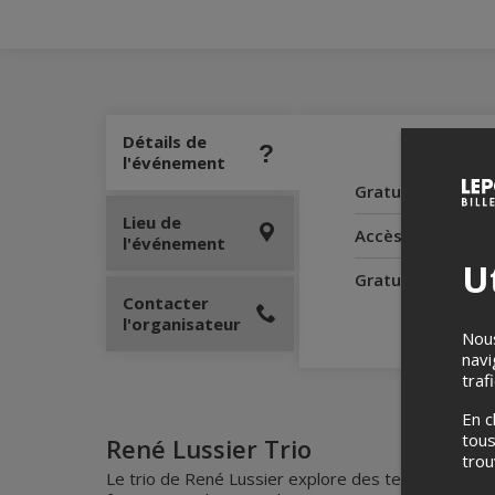
Détails de
l'événement
Gratuité pour le
Lieu de
Accès pour perso
l'événement
Ut
Gratuité pour l'
Contacter
l'organisateur
Nous
navi
traf
En c
tous
René Lussier Trio
tro
Le trio de René Lussier explore des terrains de je