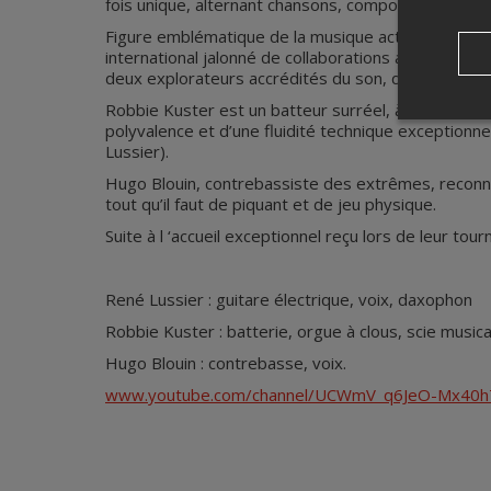
fois unique, alternant chansons, compositions et im
Figure emblématique de la musique actuelle québéco
international jalonné de collaborations avec des mu
deux explorateurs accrédités du son, du groove et
Robbie Kuster est un batteur surréel, à la fois se
polyvalence et d’une fluidité technique exceptionne
Lussier).
Hugo Blouin, contrebassiste des extrêmes, reconnu 
tout qu’il faut de piquant et de jeu physique.
Suite à l ‘accueil exceptionnel reçu lors de leur t
René Lussier : guitare électrique, voix, daxophon
Robbie Kuster : batterie, orgue à clous, scie musica
Hugo Blouin : contrebasse, voix.
www.youtube.com/channel/UCWmV_q6JeO-Mx40