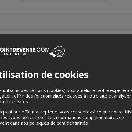
s enfants
Gratuit pour les 14 ans et moins
nnes à mobilité réduite
Oui
ilisation de cookies
accompagnateur
Oui
 utilisons des témoins (cookies) pour améliorer votre expérienc
gation, offrir des fonctionnalités relatives à notre site et analyser
ic de nos sites.
liquant sur « Tout accepter », vous consentez à ce que nous utilis
 les types de témoins. Des informations complémentaires se
uvent dans nos
politiques de confidentialités
.
ux où la liberté est une exigence. Avec Robbie Kuster et Hugo Bl