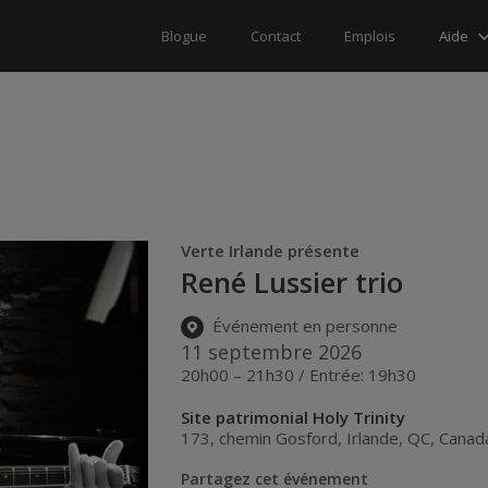
Aide
Blogue
Contact
Emplois
Verte Irlande présente
René Lussier trio
Événement en personne
11 septembre 2026
20h00 – 21h30 / Entrée: 19h30
Site patrimonial Holy Trinity
173, chemin Gosford
,
Irlande
,
QC
,
Canad
Partagez cet événement