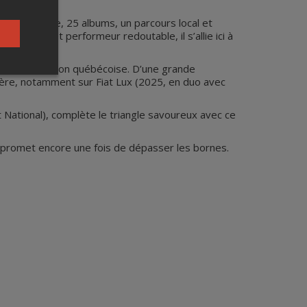
 de carrière, 25 albums, un parcours local et
visateur et performeur redoutable, il s’allie ici à
et de la chanson québécoise. D’une grande
tière, notamment sur Fiat Lux (2025, en duo avec
 National), complète le triangle savoureux avec ce
qui promet encore une fois de dépasser les bornes.