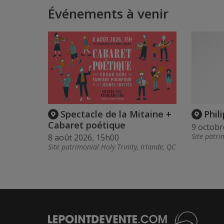
Événements à venir
Spectacle de la Mitaine +
Phil
Cabaret poétique
9 octobr
Site patri
8 août 2026, 15h00
Site patrimonial Holy Trinity, Irlande, QC