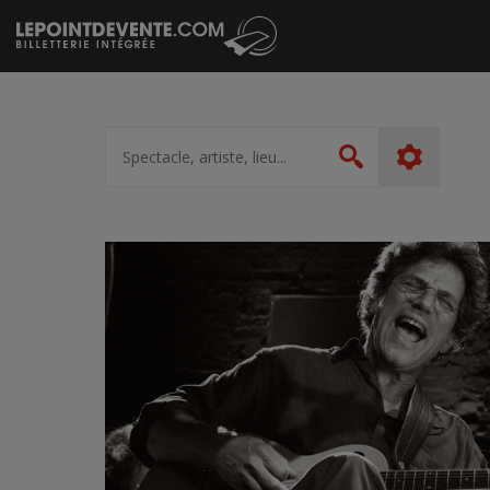
Passer
au
contenu
Spectacle,
artiste,
Rechercher
lieu...