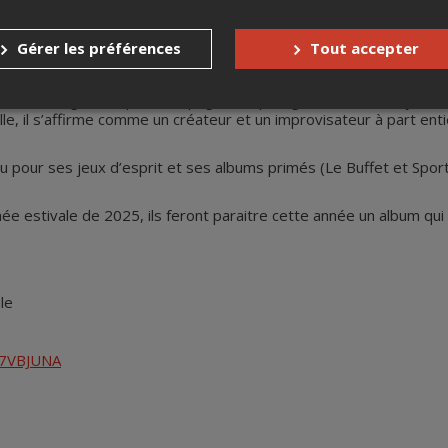
provisations.
ise, le guitariste René Lussier échappe à toute étiquette. 50 ans
Gérer les préférences
Tout accepter
siciens d’exception. Compositeur hors normes et hors styles, impro
 du jeu.
nsible et fougueux, qui accompagne les plus grands noms du jazz 
lle, il s’affirme comme un créateur et un improvisateur à part en
pour ses jeux d’esprit et ses albums primés (Le Buffet et Sport
ournée estivale de 2025, ils feront paraitre cette année un album 
le
h7VBJUNA