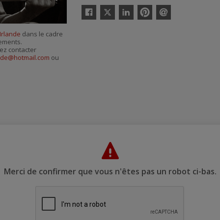
Twitter
Facebook
Linkedin
Pinterest
Envoyer
par
Irlande
dans le cadre
courriel
nements.
ez contacter
ude@hotmail.com
ou
Merci de confirmer que vous n'êtes pas un robot ci-bas.