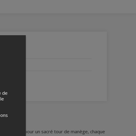
e de
 le
ions
ouin, on part pour un sacré tour de manège, chaque