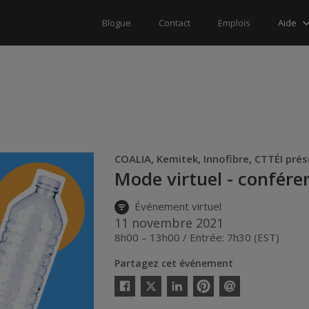
Aide
Blogue
Contact
Emplois
COALIA, Kemitek, Innofibre, CTTÉI pré
Mode virtuel - confére
Événement virtuel
11 novembre 2021
8h00 – 13h00 / Entrée: 7h30 (EST)
Partagez cet événement
Twitter
Facebook
Linkedin
Pinterest
Envoyer
par