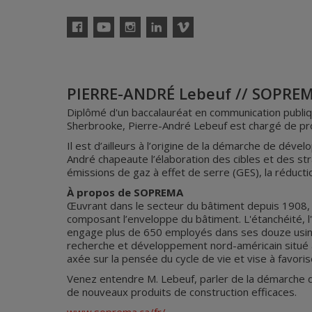
Facebook
YouTube
Instagram
Linkedin
Vimeo
PIERRE-ANDRÉ Lebeuf // SOPRE
Diplômé d'un baccalauréat en communication publiqu
Sherbrooke, Pierre-André Lebeuf est chargé de p
Il est d’ailleurs à l’origine de la démarche de dév
André chapeaute l’élaboration des cibles et des stra
émissions de gaz à effet de serre (GES), la réducti
À propos de SOPREMA
Œuvrant dans le secteur du bâtiment depuis 1908, l
composant l’enveloppe du bâtiment. L'étanchéité, l'
engage plus de 650 employés dans ses douze usine
recherche et développement nord-américain situé
axée sur la pensée du cycle de vie et vise à favorise
Venez entendre M. Lebeuf, parler de la démarche 
de nouveaux produits de construction efficaces.