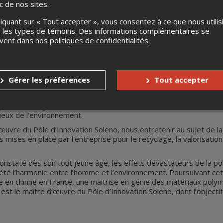
ic de nos sites.
liquant sur « Tout accepter », vous consentez à ce que nous utilis
 les types de témoins. Des informations complémentaires se
uvent dans nos
politiques de confidentialités
.
urables
ndre des décisions et à poser des gestes concrets au cours des
éduire à la source, sa consommation.
Gérer les préférences
Tout accepter
es est un enjeu de société majeur. C’est pourquoi l'entreprise rec
l.
ge des ménages et des rebuts industriels est une source de mat
ueux de l’environnement.
uvre du Pôle d’Innovation Soleno, nous entretenir au sujet de la 
 mises en place par l'entreprise pour le recyclage, la valorisati
a constaté dès son tout jeune âge, les effets dévastateurs de la p
été l’harmonie entre l’homme et l’environnement. Poursuivant cet 
se en chimie en France, une maitrise en génie des matériaux poly
 est le maître d’œuvre du Pôle d’Innovation Soleno, dont l’object