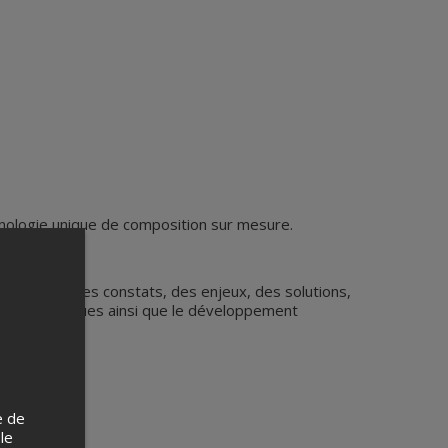
hnologie unique de composition sur mesure.
a vision, des constats, des enjeux, des solutions,
on des plastiques ainsi que le développement
e de
 le