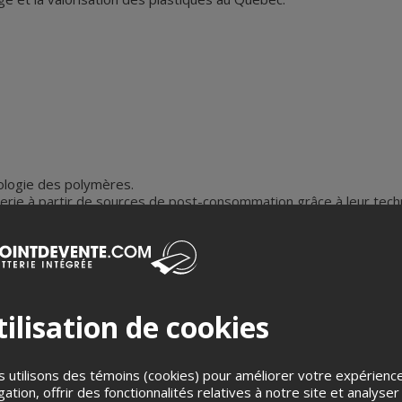
ologie des polymères.
nierie à partir de sources de post-consommation grâce à leur tec
à certaines des plus grandes entreprises du monde.
lastique circulaire.
scientifique en R&D chez Lavergne, nous entretenir au sujet de l
 mises en place par l'entreprise pour le recyclage, la valorisati
ilisation de cookies
 utilisons des témoins (cookies) pour améliorer votre expérienc
gation, offrir des fonctionnalités relatives à notre site et analyser