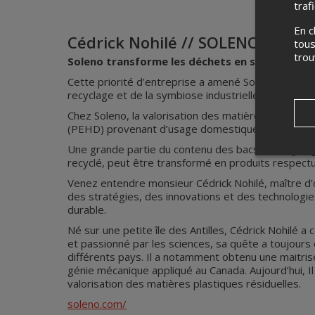
traf
En c
Cédrick Nohilé // SOLENO
tous
tro
Soleno transforme les déchets en solutions d
Cette priorité d’entreprise a amené Soleno à pre
recyclage et de la symbiose industrielle, afin de r
Chez Soleno, la valorisation des matières résiduell
(PEHD) provenant d’usage domestique ou industrie
Une grande partie du contenu des bacs de recycla
recyclé, peut être transformé en produits respect
Venez entendre monsieur Cédrick Nohilé, maître d’œ
des stratégies, des innovations et des technologies
durable.
Né sur une petite île des Antilles, Cédrick Nohilé 
et passionné par les sciences, sa quête a toujours 
différents pays. Il a notamment obtenu une maitri
génie mécanique appliqué au Canada. Aujourd’hui, Il
valorisation des matières plastiques résiduelles.
soleno.com/