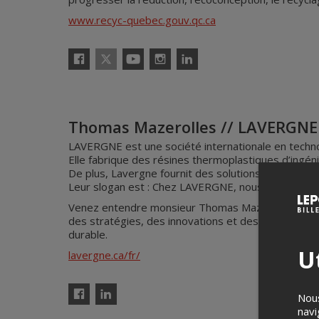
www.recyc-quebec.gouv.qc.ca
X
Facebook
YouTube
Instagram
Linkedin
Thomas Mazerolles // LAVERGNE
LAVERGNE est une société internationale en techn
Elle fabrique des résines thermoplastiques d’ingé
De plus, Lavergne fournit des solutions durables 
Leur slogan est : Chez LAVERGNE, nous rendons le p
Venez entendre monsieur Thomas Mazerolles, PhD - 
des stratégies, des innovations et des technologies
durable.
Ut
lavergne.ca/fr/
Nous
Facebook
Linkedin
navi