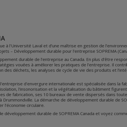
MA
e à l'Université Laval et d’une maîtrise en gestion de l’environ
rojets – Développement durable pour l'entreprise SOPREMA (Can
eloppement durable de l’entreprise au Canada. En plus d’être respo
tégies vouées à améliorer les pratiques de l’entreprise. Il contri
on des déchets, les analyses de cycle de vie des produits et l’int
'entreprise d'envergure internationale est spécialisée dans la f
isolation, l'insonorisation et la végétalisation du bâtiment figur
s de fabrication, ses 10 bureaux de vente dispersés dans toute
 à Drummondville. La démarche de développement durable de SO
r l’économie circulaire.
de développement durable de SOPREMA Canada et voyez comment l