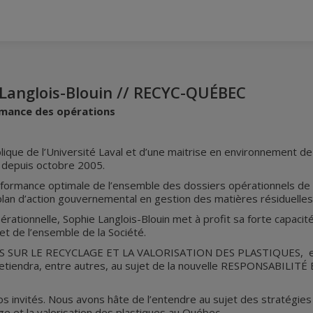
e Langlois-Blouin // RECYC-QUÉBEC
ormance des opérations
ique de l’Université Laval et d’une maitrise en environnement de 
 depuis octobre 2005.
a performance optimale de l’ensemble des dossiers opérationnels
plan d’action gouvernemental en gestion des matières résiduelles
rationnelle, Sophie Langlois-Blouin met à profit sa forte capacité
t de l’ensemble de la Société.
SUR LE RECYCLAGE ET LA VALORISATION DES PLASTIQUES, elle n
ntretiendra, entre autres, au sujet de la nouvelle RESPONSABI
 invités. Nous avons hâte de l’entendre au sujet des stratégi
age et la valorisation des plastiques au Québec.