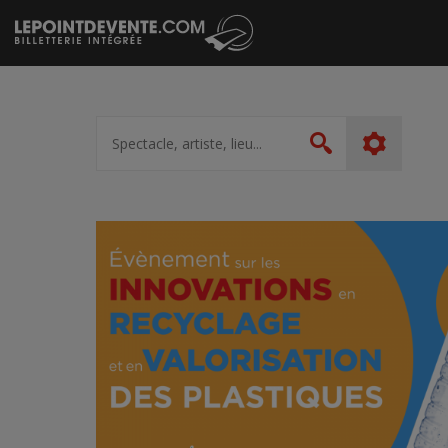
Passer
au
contenu
Spectacle,
artiste,
Rechercher
lieu...