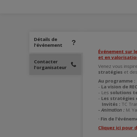
Détails de
l'événement
Événement sur le
et en valorisati
Contacter
Venez vous inspir
l'organisateur
stratégies
et de
Au programme :
-
La vision de R
- Les
solutions t
-
Les stratégies e
Invités :
TC Tra
-
Animation :
M. Ya
· Fin de l'événem
Cliquez ici pour