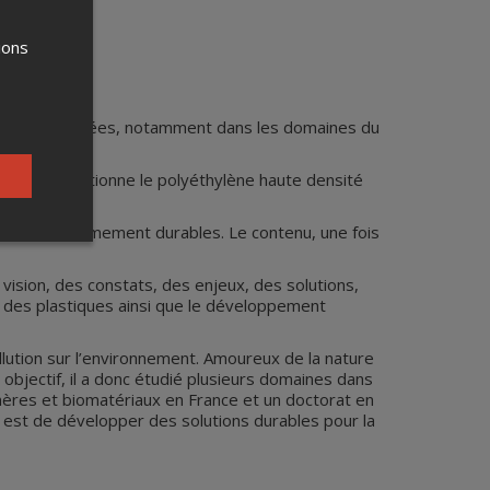
ions
 dernières années, notamment dans les domaines du
ycle et conditionne le polyéthylène haute densité
ériaux extrêmement durables. Le contenu, une fois
vision, des constats, des enjeux, des solutions,
on des plastiques ainsi que le développement
ollution sur l’environnement. Amoureux de la nature
objectif, il a donc étudié plusieurs domaines dans
mères et biomatériaux en France et un doctorat en
if est de développer des solutions durables pour la