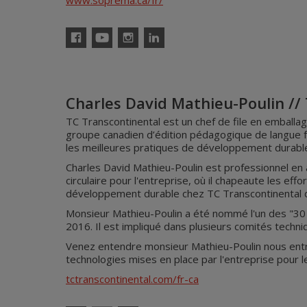
www.soprema.ca/fr/
Facebook
YouTube
Instagram
Linkedin
Charles David Mathieu-Poulin //
TC Transcontinental est un chef de file en emballa
groupe canadien d’édition pédagogique de langue f
les meilleures pratiques de développement durable
Charles David Mathieu-Poulin est professionnel en 
circulaire pour l'entreprise, où il chapeaute les eff
développement durable chez TC Transcontinental 
Monsieur Mathieu-Poulin a été nommé l'un des "30
2016. Il est impliqué dans plusieurs comités techniq
Venez entendre monsieur Mathieu-Poulin nous entret
technologies mises en place par l'entreprise pour l
tctranscontinental.com/fr-ca