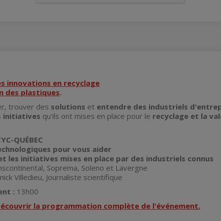
s innovations en recyclage
on des plastiques
.
er, trouver des
solutions
et
entendre des industriels d'entre
s
initiatives
qu'ils ont mises en place pour le
recyclage et la va
ECYC-QUÉBEC
echnologiques pour vous aider
t les initiatives mises en place par des industriels connus
nscontinental, Soprema, Soleno et Lavergne
nick Villedieu, Journaliste scientifique
ent :
13h00
 découvrir la programmation complète de l'événement.