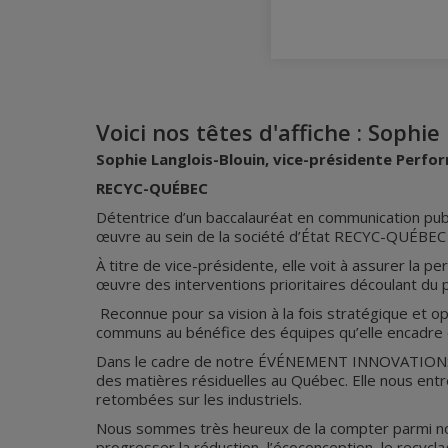
Voici nos têtes d'affiche : Sophi
Sophie Langlois-Blouin, vice-présidente Perf
RECYC-QUÉBEC
Détentrice d’un baccalauréat en communication publ
œuvre au sein de la société d’État RECYC-QUÉBEC
À titre de vice-présidente, elle voit à assurer l
œuvre des interventions prioritaires découlant du 
Reconnue pour sa vision à la fois stratégique et opé
communs au bénéfice des équipes qu’elle encadre e
Dans le cadre de notre ÉVÉNEMENT INNOVATIONS 
des matières résiduelles au Québec. Elle nous e
retombées sur les industriels.
Nous sommes très heureux de la compter parmi nos
progresser la réduction, l’écoconception, le recycl