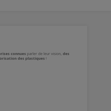
prises connues
parler de leur vision,
des
lorisation des plastiques
!