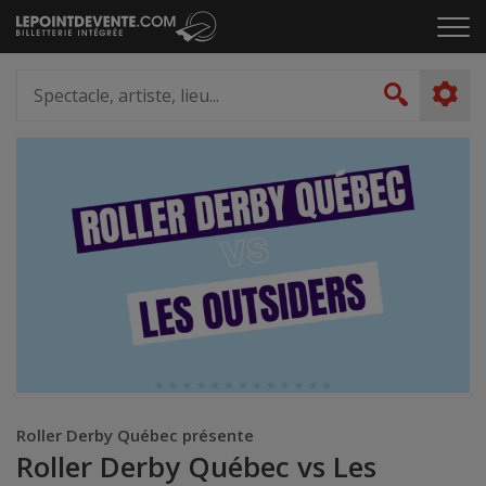
Passer
Cliq
au
pou
contenu
ouvr
Spectacle,
le
artiste,
Recher
men
lieu...
Roller Derby Québec présente
Roller Derby Québec vs Les