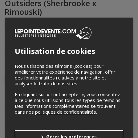
Outsiders (Sherbrooke x
Rimouski)
Événement en personne
28 juin 2025
18h00 – 20h00 / Entrée: 17h15
Utilisation de cookies
Aréna Patrick-Poulin
220 Av. du Chamoine-Côté
,
Québec
,
QC
,
Canada
Nous utilisons des témoins (cookies) pour
Partagez cet événement
améliorer votre expérience de navigation, offrir
des fonctionnalités relatives à notre site et
Twitter
analyser le trafic de nos sites.
Facebook
Linkedin
Pinterest
Envoyer
par
En cliquant sur « Tout accepter », vous consentez
courriel
Lepointdevente.com agit à titre de mandataire pour
Roller Derby
à ce que nous utilisions tous les types de témoins.
Québec
dans le cadre de l’affichage en ligne et la vente de billets
Des informations complémentaires se trouvent
pour ses événements.
Pour plus d’information à propos de cet événement, veuillez
dans nos
politiques de confidentialités
.
contacter l’organisateur de l’événement,
Roller Derby Québec
, à
rollerderbyquebec@gmail.com
.
Achat de billets
Gérer les préférences