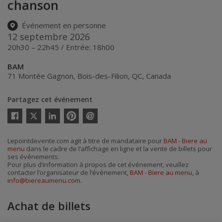
chanson
Événement en personne
12 septembre 2026
20h30 – 22h45 / Entrée: 18h00
BAM
71 Montée Gagnon
,
Bois-des-Filion
,
QC
,
Canada
Partagez cet événement
Twitter
Facebook
Linkedin
Pinterest
Envoyer
par
courriel
Lepointdevente.com agit à titre de mandataire pour
BAM - Biere au
menu
dans le cadre de l’affichage en ligne et la vente de billets pour
ses événements.
Pour plus d’information à propos de cet événement, veuillez
contacter l’organisateur de l’événement,
BAM - Biere au menu
, à
info@biereaumenu.com
.
Achat de billets