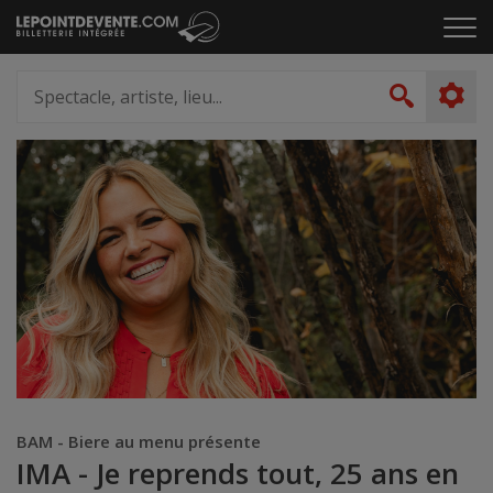
Passer
Cliq
au
pou
contenu
ouvr
Spectacle,
le
artiste,
Recher
men
lieu...
BAM - Biere au menu présente
IMA - Je reprends tout, 25 ans en