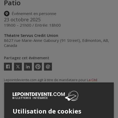
Patio
Événement en personne
23 octobre 2025
19h00 – 21h00 / Entrée: 18h00
Théatre Servus Credit Union
8627 rue Marie-Anne Gaboury (91 Street)
,
Edmonton
,
AB
,
Canada
Partagez cet événement
Twitter
Facebook
Linkedin
Pinterest
Envoyer
par
courriel
Lepointdevente.com agit à titre de mandataire pour
La Cité
francophone
dans le cadre de l’affichage en ligne et la vente de
billets pour ses événements.
Pour plus d’information à propos de cet événement, veuillez
contacter l’organisateur de l’événement,
La Cité francophone
, à
accounting@lacitefranco.ca
.
Utilisation de cookies
Achat de billets