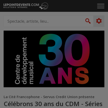
Passer
Cliq
au
pou
contenu
ouvr
Spectacle,
le
artiste,
Recher
men
lieu...
La Cité Francophone - Servus Credit Union présente
Célébrons 30 ans du CDM - Séries