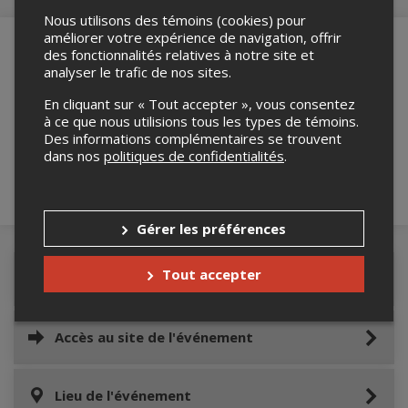
Nous utilisons des témoins (cookies) pour
améliorer votre expérience de navigation, offrir
des fonctionnalités relatives à notre site et
analyser le trafic de nos sites.
Merci de confirmer que vous n'êtes pas un
En cliquant sur « Tout accepter », vous consentez
robot ci-bas.
à ce que nous utilisions tous les types de témoins.
Des informations complémentaires se trouvent
dans nos
politiques de confidentialités
.
Gérer les préférences
Tout accepter
Détails de l'événement
Accès au site de l'événement
Lieu de l'événement