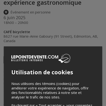
expérience gastronomique
Événement en personne
6 juin 2025
18h00 – 20h00
CAFÉ bicyclette
8627 rue Marie-Anne Gaboury (91 Street)
,
Edmonton
,
AB
,
Canada
Partagez cet événement
Twitter
Facebook
Linkedin
Pinterest
Envoyer
par
Utilisation de cookies
courriel
Lepointdevente.com agit à titre de mandataire pour
La Cité
francophone
dans le cadre de l’affichage en ligne et la vente de
billets pour ses événements.
Pour plus d’information à propos de cet événement, veuillez
Nous utilisons des témoins (cookies) pour
contacter l’organisateur de l’événement,
La Cité francophone
, à
améliorer votre expérience de navigation, offrir
accounting@lacitefranco.ca
.
des fonctionnalités relatives à notre site et
analyser le trafic de nos sites.
Achat de billets
En cliquant sur « Tout accepter », vous consentez