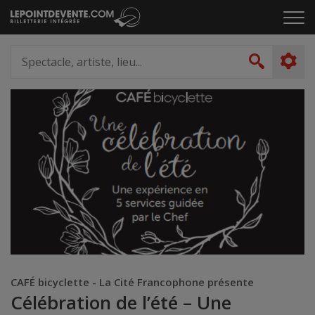
Passer
Cliq
au
pou
contenu
ouvr
Spectacle,
le
artiste,
Recher
men
lieu...
CAFÉ bicyclette - La Cité Francophone présente
Célébration de l’été – Une