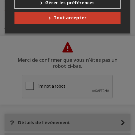
contacter l’organisateur de l’événement,
Rencontres internationales
Gérer les préférences
du documentaire de Montréal - RIDM
, à
billetterie@ridm.ca
ou au
+1 438-527-2310
.
Tout accepter
Achat de billets
Merci de confirmer que vous n'êtes pas un
robot ci-bas.
Détails de l'événement