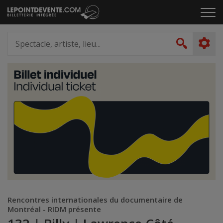
Passer
Cliq
au
pou
contenu
ouvr
Spectacle,
le
artiste,
Recher
men
lieu...
Rencontres internationales du documentaire de
Montréal - RIDM présente