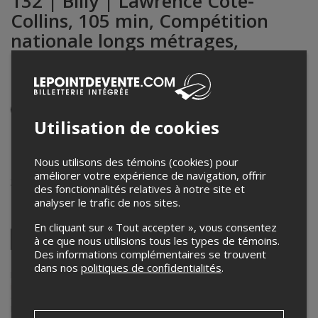
132 | Billy | Lawrence Côté-
Collins, 105 min, Compétition
nationale longs métrages,
français, s.t. anglais (précédé du
court métrage Le voleur de paix)
Événement en personne
Utilisation de cookies
1er décembre 2024
17h45 – 19h30 / Entrée: 17h15
Nous utilisons des témoins (cookies) pour
Cinémathèque québecoise - Salle Principale
améliorer votre expérience de navigation, offrir
335 Boul de Maisonneuve E
,
Montréal
,
QC
,
Canada
des fonctionnalités relatives à notre site et
analyser le trafic de nos sites.
Partagez cet événement
En cliquant sur « Tout accepter », vous consentez
Twitter
à ce que nous utilisions tous les types de témoins.
Des informations complémentaires se trouvent
Facebook
Linkedin
Pinterest
Envoyer
par
dans nos
politiques de confidentialités
.
courriel
Lepointdevente.com agit à titre de mandataire pour
Rencontres
internationales du documentaire de Montréal - RIDM
dans le cadre
de l’affichage en ligne et la vente de billets pour ses événements.
Pour plus d’information à propos de cet événement, veuillez