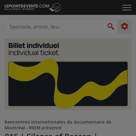
Passer
Cliq
au
pou
contenu
ouvr
Spectacle,
le
artiste,
Recher
men
lieu...
Rencontres internationales du documentaire de
Montréal - RIDM présente