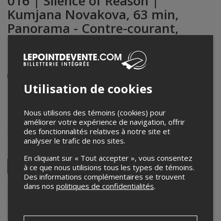
016 | Silence of Reason |
Kumjana Novakova, 63 min,
Panorama - Contre-courant,
bosniaque/anglais, s.t. français et
anglais
Événement en personne
Utilisation de cookies
22 novembre 2024
19h30 – 20h30 / Entrée: 19h00
Nous utilisons des témoins (cookies) pour
Cinéma du Parc - Salle 2
améliorer votre expérience de navigation, offrir
3575, av. du Parc
,
Montréal
,
QC
,
Canada
des fonctionnalités relatives à notre site et
analyser le trafic de nos sites.
Partagez cet événement
En cliquant sur « Tout accepter », vous consentez
Twitter
à ce que nous utilisions tous les types de témoins.
Des informations complémentaires se trouvent
Facebook
Linkedin
Pinterest
Envoyer
par
dans nos
politiques de confidentialités
.
courriel
Lepointdevente.com agit à titre de mandataire pour
Rencontres
internationales du documentaire de Montréal - RIDM
dans le cadre
de l’affichage en ligne et la vente de billets pour ses événements.
Pour plus d’information à propos de cet événement, veuillez