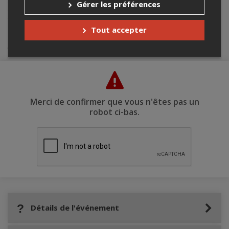
contacter l’organisateur de l’événement,
Rencontres internationales
Gérer les préférences
du documentaire de Montréal - RIDM
, à
billetterie@ridm.ca
ou au
+1 438-527-2310
.
Tout accepter
Achat de billets
Merci de confirmer que vous n'êtes pas un
robot ci-bas.
Détails de l'événement