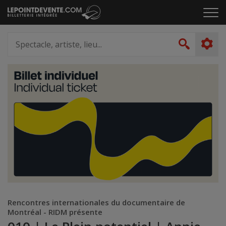
Passer
Cliq
au
pou
contenu
ouvr
Spectacle,
le
artiste,
Recher
men
lieu...
Rencontres internationales du documentaire de
Montréal - RIDM présente