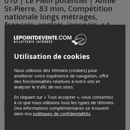
010 | Le Plein potentiel | Annie
St-Pierre, 83 min, Compétition
nationale longs métrages,
français, anglais, japonais, s.t.
français (précédé du court
métrage Awani Na Nokmes?)
Événement en personne
Utilisation de cookies
22 novembre 2024
19h00 – 20h30 / Entrée: 18h30
Nous utilisons des témoins (cookies) pour
améliorer votre expérience de navigation, offrir
Cinémathèque québecoise - Salle Principale
des fonctionnalités relatives à notre site et
335 Boul de Maisonneuve E
,
Montréal
,
QC
,
Canada
analyser le trafic de nos sites.
Partagez cet événement
En cliquant sur « Tout accepter », vous consentez
à ce que nous utilisions tous les types de témoins.
Twitter
Des informations complémentaires se trouvent
Facebook
Linkedin
Pinterest
Envoyer
dans nos
politiques de confidentialités
.
par
courriel
Lepointdevente.com agit à titre de mandataire pour
Rencontres
internationales du documentaire de Montréal - RIDM
dans le cadre
de l’affichage en ligne et la vente de billets pour ses événements.