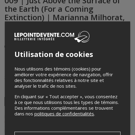
009 | Just Above the Surface of
the Earth (For a Coming
Extinction) | Marianna Milhorat,
69 min, Panorama - Contre-
courant, anglais, s.t. français
Événement en personne
Utilisation de cookies
22 novembre 2024
17h00 – 18h00 / Entrée: 16h30
Nous utilisons des témoins (cookies) pour
Cinémathèque québecoise - Salle Principale
améliorer votre expérience de navigation, offrir
335 Boul de Maisonneuve E
,
Montréal
,
QC
,
Canada
des fonctionnalités relatives à notre site et
analyser le trafic de nos sites.
Partagez cet événement
En cliquant sur « Tout accepter », vous consentez
Twitter
à ce que nous utilisions tous les types de témoins.
Des informations complémentaires se trouvent
Facebook
Linkedin
Pinterest
Envoyer
par
dans nos
politiques de confidentialités
.
courriel
Lepointdevente.com agit à titre de mandataire pour
Rencontres
internationales du documentaire de Montréal - RIDM
dans le cadre
de l’affichage en ligne et la vente de billets pour ses événements.
Pour plus d’information à propos de cet événement, veuillez