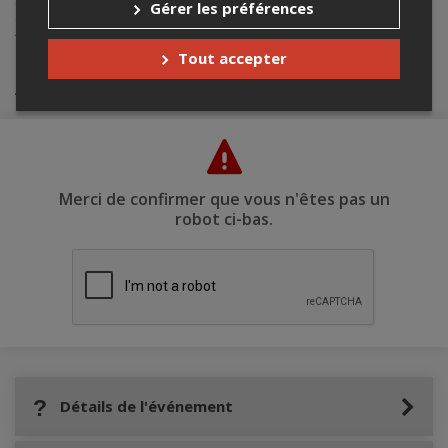
contacter l’organisateur de l’événement,
Rencontres internationales
Gérer les préférences
du documentaire de Montréal - RIDM
, à
billetterie@ridm.ca
ou au
+1 438-527-2310
.
Tout accepter
Achat de billets
Merci de confirmer que vous n'êtes pas un
robot ci-bas.
Détails de l'événement