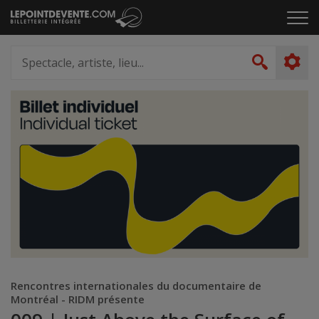
Passer
Cliq
au
pou
contenu
ouvr
Spectacle,
le
artiste,
Recher
men
lieu...
Rencontres internationales du documentaire de
Montréal - RIDM présente