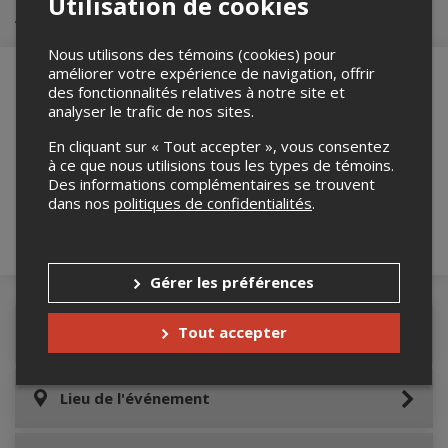
Utilisation de cookies
Achat de billets
Nous utilisons des témoins (cookies) pour
améliorer votre expérience de navigation, offrir
des fonctionnalités relatives à notre site et
analyser le trafic de nos sites.
Merci de confirmer que vous n'êtes pas un
En cliquant sur « Tout accepter », vous consentez
robot ci-bas.
à ce que nous utilisions tous les types de témoins.
Des informations complémentaires se trouvent
dans nos
politiques de confidentialités
.
Gérer les préférences
Tout accepter
Détails de l'événement
Lieu de l'événement