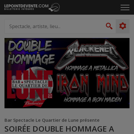
Passer
Cliq
au
pou
contenu
ouvr
Spectacle,
le
artiste,
Recher
men
lieu...
Bar Spectacle Le Quartier de Lune présente
SOIRÉE DOUBLE HOMMAGE A