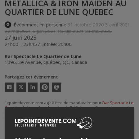
METALLICA & IRON MAIDEN AU
QUARTIER DE LUNE QUEBEC
Événement en personne
31 octobre 2020
3 avril 2021
22 mai 2021
5 juin 2021
18 juin 2021
23 mai 2025
27 juin 2025
21h00 – 23h45 / Entrée: 20h00
Bar Spectacle Le Quartier de Lune
1096, 3e Avenue
,
Québec
,
QC
,
Canada
Partagez cet événement
Twitter
Facebook
Linkedin
Pinterest
Envoyer
par
courriel
Lepointdevente.com agit à titre de mandataire pour
Bar Spectacle Le
Quartier de Lune
dans le cadre de l’affichage en ligne et la vente de
billets pour ses événements.
Pour plus d’information à propos de cet événement, veuillez
contacter l’organisateur de l’événement,
Bar Spectacle Le Quartier
de Lune
, à
barquartierdelune@hotmail.com
.