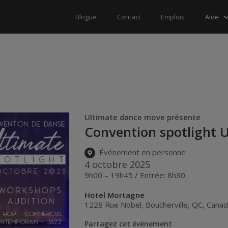
Aide
Blogue
Contact
Emplois
Ultimate dance move présente
Convention spotlight
Événement en personne
4 octobre 2025
9h00 – 19h45 / Entrée: 8h30
Hotel Mortagne
1228 Rue Nobel
,
Boucherville
,
QC
,
Cana
Partagez cet événement