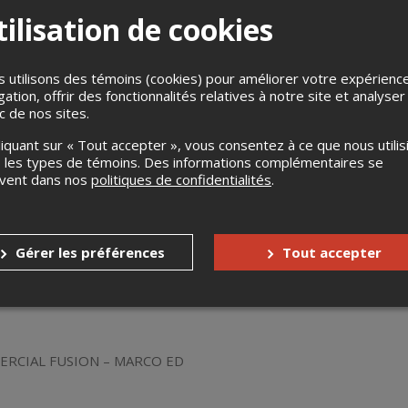
ilisation de cookies
– JAZZ – AMY POIRIER
 utilisons des témoins (cookies) pour améliorer votre expérienc
gation, offrir des fonctionnalités relatives à notre site et analyser
– AMY POIRIER
ic de nos sites.
liquant sur « Tout accepter », vous consentez à ce que nous utilis
– HIP HOP – MC LEMIEUX
 les types de témoins. Des informations complémentaires se
uvent dans nos
politiques de confidentialités
.
TEMPORAIN -ANGÉLYK DELISLE
Gérer les préférences
Tout accepter
 DANCE – STEVEN UNO
ERCIAL FUSION – MARCO ED