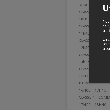
9H00 – 10H00
Ut
CLASSE 1
JUNIOR
10H15 – 11H30
Nous
navi
CLASSE 1 – JAZZ 
traf
11h40 – 12h40
En c
CLASSE 2
JUNIOR
tous
12h50 – 14h05
tro
CLASSE 2 – CON
14h15 – 15h30
CLASSE 3 – AFRO
15H30 – 16H00
PAUSE
16H00 – 17H15
CLASSE 4 – COMM
17H25 – 18H40