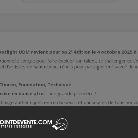
otlight UDM revient pour sa 2ᵉ édition le 4 octobre 2025 à 
ionnelle conçue pour faire évoluer ton talent, te challenger et t’
l d’artistes de haut niveau, réunis pour partager leur savoir, leur
Choreo
,
Foundation
,
Technique
usive en danse afro
– une grande première !
hange authentiques entre danseurs et danseuses de tous horiz
 a été pensée
par et pour les passionné·e·s
, peu importe ton st
ans l’univers de la danse.
ISTREMENT ET RÉCHAUFFEMENT INDIVIDUEL