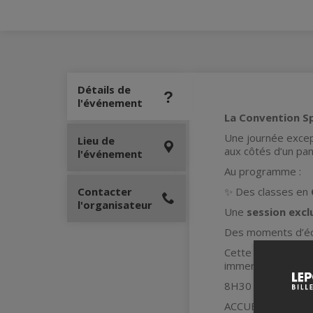
Détails de
l'événement
La Convention Sp
Une journée except
Lieu de
aux côtés d’un pane
l'événement
Au programme :
Contacter
✨ Des classes en
l'organisateur
Une
session excl
Des moments d’éc
Cette convention
immersion totale d
8H30 -9H00
ACCUEIL, ENREG