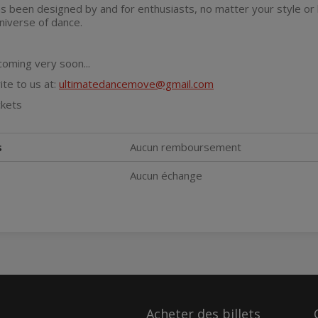
s been designed by and for enthusiasts, no matter your style or l
niverse of dance.
oming very soon...
te to us at:
ultimatedancemove@gmail.com
ckets
s
Aucun remboursement
Aucun échange
Acheter des billets