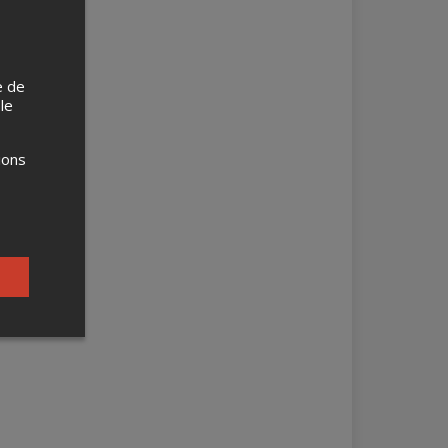
e de
 le
ions