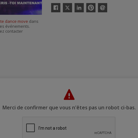
Twitter
Facebook
Linkedin
Pinterest
Envoyer
par
ate dance move
dans
courriel
r ses événements.
ez contacter
Merci de confirmer que vous n'êtes pas un robot ci-bas.