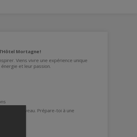
l’Hôtel Mortagne !
inspirer. Viens vivre une expérience unique
 énergie et leur passion.
ons
yle ou ton niveau. Prépare-toi à une