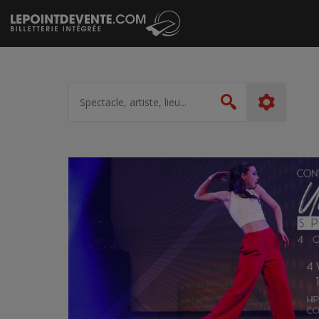
Passer
au
contenu
Spectacle,
artiste,
Rechercher
lieu...