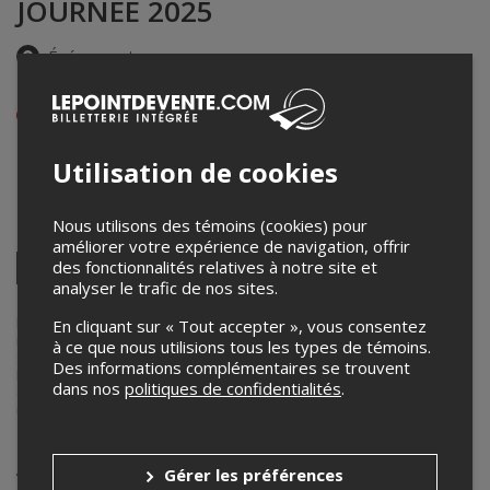
JOURNÉE 2025
Événement en personne
21 et 22 mars 2025
Afficher les heures de l'événement
Salle Pratt & Whitney Canada
Utilisation de cookies
150, rue de Gentilly Est
,
Longueuil
,
QC
,
Canada
Nous utilisons des témoins (cookies) pour
Partagez cet événement
améliorer votre expérience de navigation, offrir
Twitter
des fonctionnalités relatives à notre site et
analyser le trafic de nos sites.
Facebook
Linkedin
Pinterest
Envoyer
par
courriel
Lepointdevente.com agit à titre de mandataire pour
Ultimate dance
En cliquant sur « Tout accepter », vous consentez
move
dans le cadre de l’affichage en ligne et la vente de billets pour
à ce que nous utilisions tous les types de témoins.
ses événements.
Des informations complémentaires se trouvent
Pour plus d’information à propos de cet événement, veuillez
dans nos
politiques de confidentialités
.
contacter l’organisateur de l’événement,
Ultimate dance move
, à
ultimatedancemove@gmail.com
.
Achat de billets
Gérer les préférences