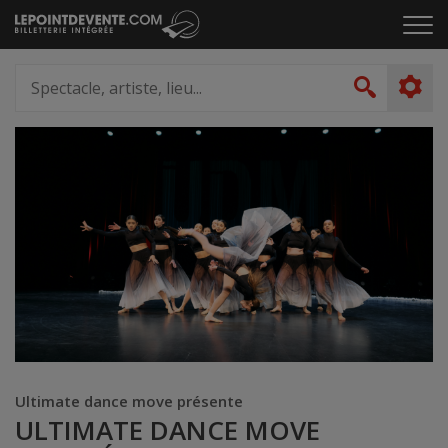
Passer
Cliq
au
pou
contenu
ouvr
Spectacle,
le
artiste,
Recher
men
lieu...
Ultimate dance move présente
ULTIMATE DANCE MOVE