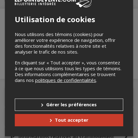
Utilisation de cookies
Merci de confirmer que vous n'êtes pas un
Nous utilisons des témoins (cookies) pour
robot ci-bas.
améliorer votre expérience de navigation, offrir
des fonctionnalités relatives à notre site et
analyser le trafic de nos sites.
En cliquant sur « Tout accepter », vous consentez
à ce que nous utilisions tous les types de témoins.
Des informations complémentaires se trouvent
dans nos
politiques de confidentialités
.
Détails de l'événement
Gérer les préférences
Accès au site de l'événement
Tout accepter
Informations relatives au stationnement