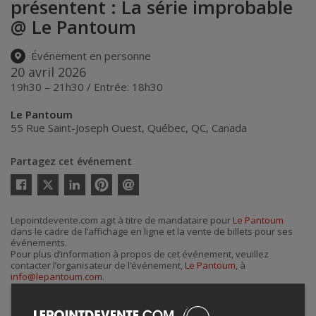
présentent : La série improbable
@ Le Pantoum
Événement en personne
20 avril 2026
19h30 – 21h30 / Entrée: 18h30
Le Pantoum
55 Rue Saint-Joseph Ouest
,
Québec
,
QC
,
Canada
Partagez cet événement
Twitter
Facebook
Linkedin
Pinterest
Envoyer
par
courriel
Lepointdevente.com agit à titre de mandataire pour
Le Pantoum
dans le cadre de l’affichage en ligne et la vente de billets pour ses
événements.
Pour plus d’information à propos de cet événement, veuillez
contacter l’organisateur de l’événement,
Le Pantoum
, à
info@lepantoum.com
.
Achat de billets