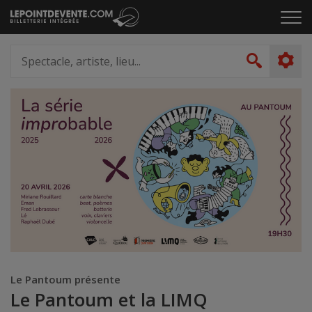
Passer
Cliq
au
pou
contenu
ouvr
Spectacle,
le
artiste,
Recher
men
lieu...
Le Pantoum présente
Le Pantoum et la LIMQ