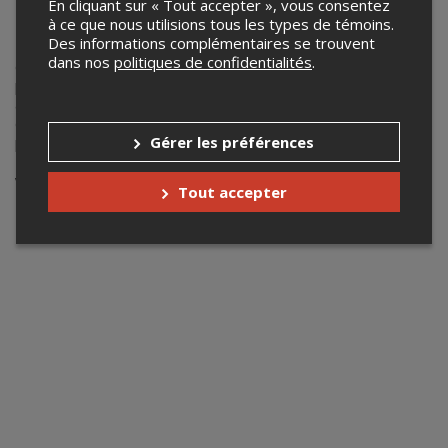
En cliquant sur « Tout accepter », vous consentez
PROGRAMMATION SALLE MULTI
à ce que nous utilisions tous les types de témoins.
Des informations complémentaires se trouvent
La programmation
Salle Multi
rassemble des spectacles
dans nos
politiques de confidentialités
.
d’envergure internationale, portés par des artistes de
premier plan de la scène contemporaine. Ces propositions
audacieuses, souvent à la croisée des disciplines, déploient
de grands dispositifs scéniques et des univers forts, pensés
Gérer les préférences
pour marquer l’imaginaire.
Votre recherche n'a retourné aucun
Tout accepter
résultat.