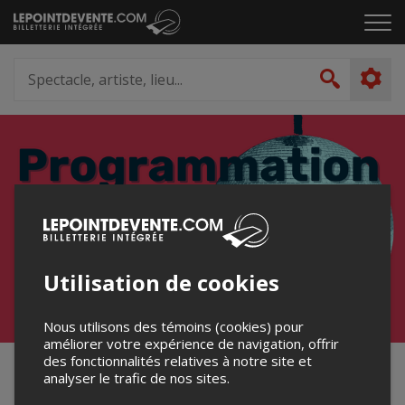
Passer
Cliq
au
pou
contenu
ouvr
Spectacle,
le
artiste,
Recher
men
lieu...
Utilisation de cookies
Nous utilisons des témoins (cookies) pour
améliorer votre expérience de navigation, offrir
des fonctionnalités relatives à notre site et
Programmation Salle Multi
analyser le trafic de nos sites.