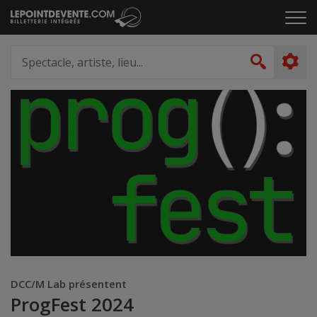
Passer
Cliq
au
pou
contenu
ouvr
Spectacle,
le
artiste,
Recher
men
lieu...
DCC/M Lab présentent
ProgFest 2024