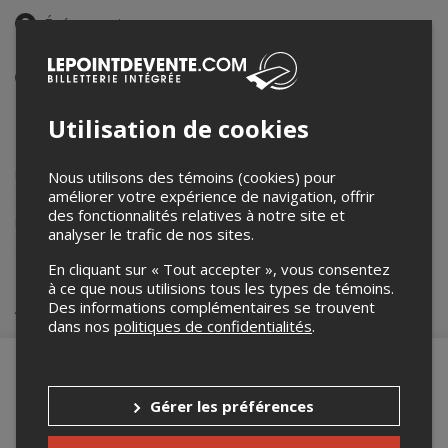
Événement en personne
Du 4 au 6 mars 2024
Afficher les heures de l'événement
Pavillon Alexandre-Vachon (Université Laval)
Utilisation de cookies
1045 Av. de la Médecine
,
Québec
,
QC
,
Canada
Lepointdevente.com agit à titre de mandataire pour
DCC Lab
dans le
Nous utilisons des témoins (cookies) pour
cadre de l’affichage en ligne et la vente de billets pour ses
améliorer votre expérience de navigation, offrir
événements.
des fonctionnalités relatives à notre site et
Pour plus d’information à propos de cet événement, veuillez
analyser le trafic de nos sites.
contacter l’organisateur de l’événement,
DCC Lab
, à
dcclab@cervo.ulaval.ca
.
En cliquant sur « Tout accepter », vous consentez
à ce que nous utilisions tous les types de témoins.
Achat de billets
Des informations complémentaires se trouvent
dans nos
politiques de confidentialités
.
Gérer les préférences
Merci de confirmer que vous n'êtes pas un
robot ci-bas.