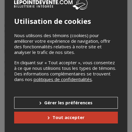
| Les ateliers du Grand Marché | POTERIE
Le Grand Marché de Québec vous donne rendez-vous pour
Utilisation de cookies
exprimer votre créativité. Que vous soyez débutant ou
initié, cet atelier de poterie vous permettra de prendre un
moment pour vous, de créer de vos mains un petit quelque
Nous utilisons des témoins (cookies) pour
chose pour vous ou à offrir!
améliorer votre expérience de navigation, offrir
Cet événement inclut un atelier de poterie de 2h30 animé
des fonctionnalités relatives à notre site et
par Alexandra de
Créations Ratté
et, comme chaque
analyser le trafic de nos sites.
activité présentée par le Grand Marché met en valeur au
moins un marchand sur place, on vous propose, selon la
En cliquant sur « Tout accepter », vous consentez
date choisi, un délicieux produit de chez un des commerces
à ce que nous utilisions tous les types de témoins.
participants:
Des informations complémentaires se trouvent
dans nos
politiques de confidentialités
.
AKOR traiteur
Origine en Vrac
Gérer les préférences
Les Macarons de Sophie
Les Serres Roch Hébert
Tout accepter
Bienvenue à tous, que vous soyez étudiant entre deux