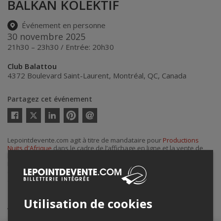
BALKAN KOLEKTIF
Événement en personne
30 novembre 2025
21h30 – 23h30 / Entrée: 20h30
Club Balattou
4372 Boulevard Saint-Laurent
,
Montréal
,
QC
,
Canada
Partagez cet événement
Twitter
Facebook
Linkedin
Pinterest
Envoyer
par
courriel
Lepointdevente.com agit à titre de mandataire pour
Productions
Nuits d'Afrique
dans le cadre de l’affichage en ligne et la vente de
billets pour ses événements.
Pour plus d’information à propos de cet événement, veuillez
contacter l’organisateur de l’événement,
Productions Nuits d'Afrique
,
à
info@festivalnuitsdafrique.com
.
Utilisation de cookies
Achat de billets