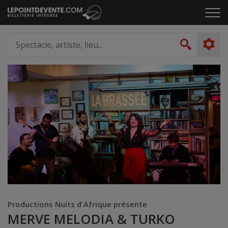
Passer
Cliq
au
pou
contenu
ouvr
Spectacle,
le
artiste,
Recher
men
lieu...
Productions Nuits d'Afrique présente
MERVE MELODIA & TURKO