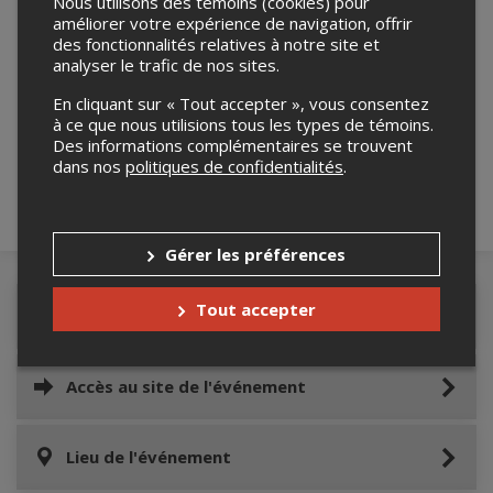
Nous utilisons des témoins (cookies) pour
améliorer votre expérience de navigation, offrir
des fonctionnalités relatives à notre site et
analyser le trafic de nos sites.
Merci de confirmer que vous n'êtes pas un
En cliquant sur « Tout accepter », vous consentez
robot ci-bas.
à ce que nous utilisions tous les types de témoins.
Des informations complémentaires se trouvent
dans nos
politiques de confidentialités
.
Gérer les préférences
Tout accepter
Détails de l'événement
Accès au site de l'événement
Lieu de l'événement