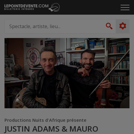
Passer
Cliq
au
pou
contenu
ouvr
Spectacle,
le
artiste,
Recher
men
lieu...
Productions Nuits d'Afrique présente
JUSTIN ADAMS & MAURO