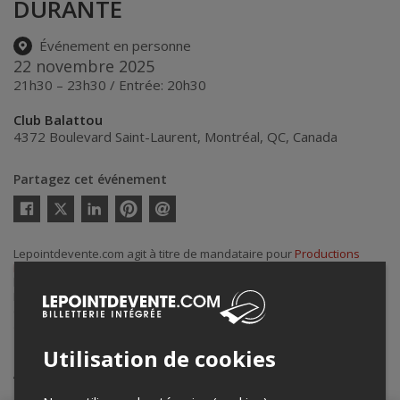
DURANTE
Événement en personne
22 novembre 2025
21h30 – 23h30 / Entrée: 20h30
Club Balattou
4372 Boulevard Saint-Laurent
,
Montréal
,
QC
,
Canada
Partagez cet événement
Twitter
Facebook
Linkedin
Pinterest
Envoyer
par
courriel
Lepointdevente.com agit à titre de mandataire pour
Productions
Nuits d'Afrique
dans le cadre de l’affichage en ligne et la vente de
billets pour ses événements.
Pour plus d’information à propos de cet événement, veuillez
contacter l’organisateur de l’événement,
Productions Nuits d'Afrique
,
à
info@festivalnuitsdafrique.com
.
Utilisation de cookies
Achat de billets