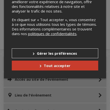
améliorer votre expérience de navigation, offrir
des fonctionnalités relatives à notre site et
analyser le trafic de nos sites.
Merci de confirmer que vous n'êtes pas un
robot ci-bas.
En cliquant sur « Tout accepter », vous consentez
à ce que nous utilisions tous les types de témoins.
Des informations complémentaires se trouvent
dans nos
politiques de confidentialités
.
Gérer les préférences
Détails de l'événement
Tout accepter
Accès au site de l'événement
Lieu de l'événement