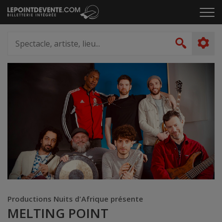
Passer
Cliq
au
pou
contenu
ouvr
Spectacle,
le
artiste,
Recher
men
lieu...
Productions Nuits d'Afrique présente
MELTING POINT