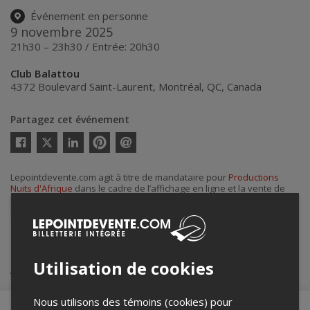
Événement en personne
9 novembre 2025
21h30 – 23h30 / Entrée: 20h30
Club Balattou
4372 Boulevard Saint-Laurent
,
Montréal
,
QC
,
Canada
Partagez cet événement
Twitter
Facebook
Linkedin
Pinterest
Envoyer
par
courriel
Lepointdevente.com agit à titre de mandataire pour
Productions
Nuits d'Afrique
dans le cadre de l’affichage en ligne et la vente de
billets pour ses événements.
Pour plus d’information à propos de cet événement, veuillez
contacter l’organisateur de l’événement,
Productions Nuits d'Afrique
,
à
info@festivalnuitsdafrique.com
.
Utilisation de cookies
Achat de billets
Nous utilisons des témoins (cookies) pour