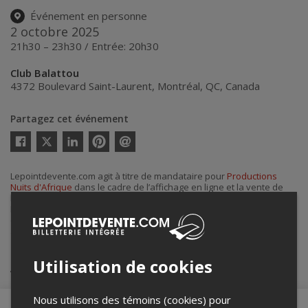
Événement en personne
2 octobre 2025
21h30 – 23h30 / Entrée: 20h30
Club Balattou
4372 Boulevard Saint-Laurent
,
Montréal
,
QC
,
Canada
Partagez cet événement
Twitter
Facebook
Linkedin
Pinterest
Envoyer
par
courriel
Lepointdevente.com agit à titre de mandataire pour
Productions
Nuits d'Afrique
dans le cadre de l’affichage en ligne et la vente de
billets pour ses événements.
Pour plus d’information à propos de cet événement, veuillez
contacter l’organisateur de l’événement,
Productions Nuits d'Afrique
,
à
info@festivalnuitsdafrique.com
.
Utilisation de cookies
Achat de billets
Nous utilisons des témoins (cookies) pour