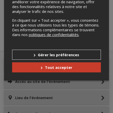
améliorer votre expérience de navigation, offrir
des fonctionnalités relatives à notre site et
analyser le trafic de nos sites.
Merci de confirmer que vous n'êtes pas un
robot ci-bas.
En cliquant sur « Tout accepter », vous consentez
à ce que nous utilisions tous les types de témoins.
Des informations complémentaires se trouvent
dans nos
politiques de confidentialités
.
Gérer les préférences
Détails de l'événement
Tout accepter
Accès au site de l'événement
Lieu de l'événement