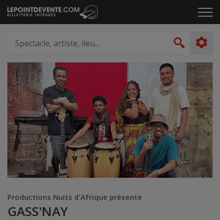
Passer
Cliq
au
pou
contenu
ouvr
Spectacle,
le
artiste,
Recher
men
lieu...
Productions Nuits d'Afrique présente
GASS'NAY