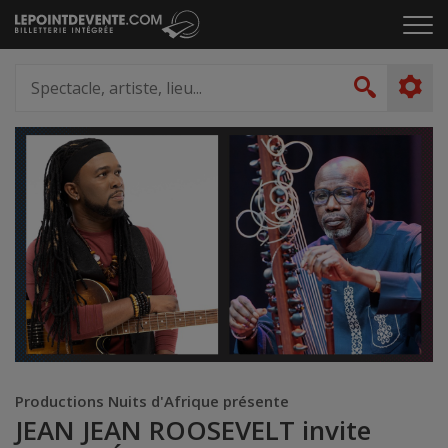
Passer
Cliq
au
pou
contenu
ouvr
Spectacle,
le
artiste,
Recher
men
lieu...
Productions Nuits d'Afrique présente
JEAN JEAN ROOSEVELT invite