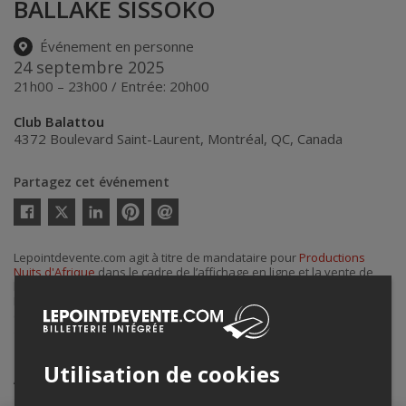
BALLAKÉ SISSOKO
Événement en personne
24 septembre 2025
21h00 – 23h00 / Entrée: 20h00
Club Balattou
4372 Boulevard Saint-Laurent
,
Montréal
,
QC
,
Canada
Partagez cet événement
Twitter
Facebook
Linkedin
Pinterest
Envoyer
par
courriel
Lepointdevente.com agit à titre de mandataire pour
Productions
Nuits d'Afrique
dans le cadre de l’affichage en ligne et la vente de
billets pour ses événements.
Pour plus d’information à propos de cet événement, veuillez
contacter l’organisateur de l’événement,
Productions Nuits d'Afrique
,
à
info@festivalnuitsdafrique.com
.
Utilisation de cookies
Achat de billets