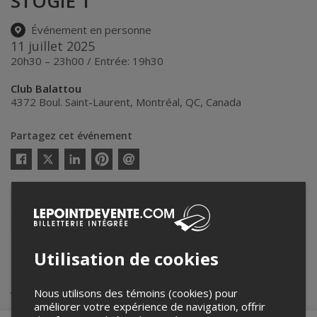
STOGIE T
Événement en personne
11 juillet 2025
20h30 – 23h00 / Entrée: 19h30
Club Balattou
4372 Boul. Saint-Laurent
,
Montréal
,
QC
,
Canada
Partagez cet événement
Twitter
Facebook
Linkedin
Pinterest
Envoyer
par
courriel
Lepointdevente.com agit à titre de mandataire pour
Productions
Nuits d'Afrique
dans le cadre de l’affichage en ligne et la vente de
billets pour ses événements.
Pour plus d’information à propos de cet événement, veuillez
contacter l’organisateur de l’événement,
Productions Nuits d'Afrique
,
à
info@festivalnuitsdafrique.com
.
Utilisation de cookies
Achat de billets
Nous utilisons des témoins (cookies) pour
améliorer votre expérience de navigation, offrir