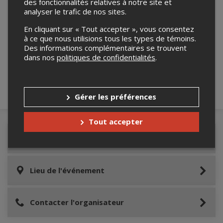
des fonctionnalités relatives à notre site et
analyser le trafic de nos sites.
En cliquant sur « Tout accepter », vous consentez
Merci de confirmer que vous n'êtes pas un
à ce que nous utilisions tous les types de témoins.
robot ci-bas.
Des informations complémentaires se trouvent
dans nos
politiques de confidentialités
.
Gérer les préférences
Tout accepter
Détails de l'événement
Lieu de l'événement
Contacter l'organisateur