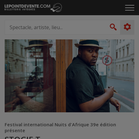
Passer
Cliq
au
pou
contenu
ouvr
Spectacle,
le
artiste,
Recher
men
lieu...
Festival international Nuits d'Afrique 39e édition
présente