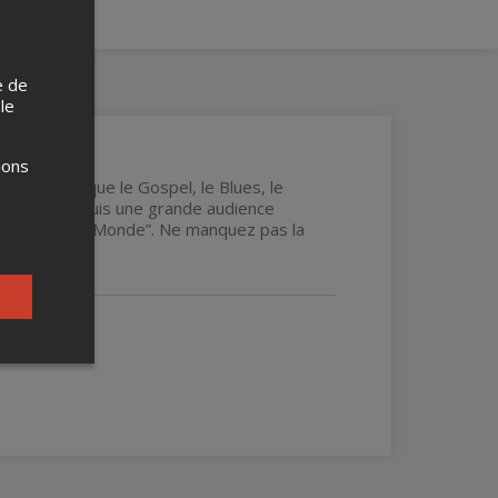
e de
 le
ions
nres tels que le Gospel, le Blues, le
 elle a conquis une grande audience
ie “Musique du Monde”. Ne manquez pas la
voûtante