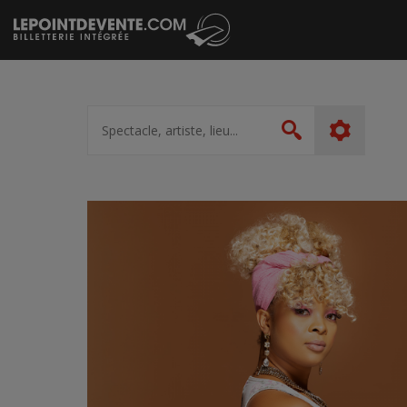
Passer
au
contenu
Spectacle,
artiste,
Rechercher
lieu...