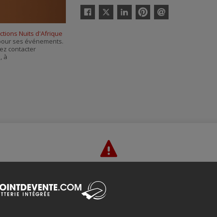
Twitter
Facebook
Linkedin
Pinterest
Envoyer
par
tions Nuits d'Afrique
courriel
s pour ses événements.
ez contacter
e
, à
Merci de confirmer que vous n'êtes pas un robot ci-bas.