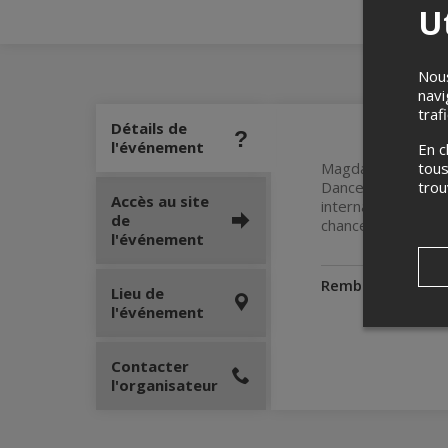
Ut
Nous
navi
traf
Détails de
l'événement
En c
Magdala est une ch
tous
Dancehall et le R
tro
Accès au site
internationale. En
de
chance de découvr
l'événement
Remboursement
Lieu de
l'événement
Contacter
l'organisateur