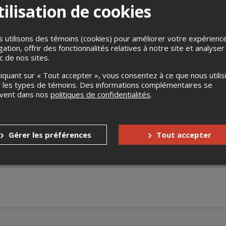
ilisation de cookies
 utilisons des témoins (cookies) pour améliorer votre expérienc
gation, offrir des fonctionnalités relatives à notre site et analyser
ic de nos sites.
liquant sur « Tout accepter », vous consentez à ce que nous utilis
anteuse de musique du monde en plein essor, qui s’inspire des ge
 les types de témoins. Des informations complémentaires se
&B. Avec des singles acclamés comme "Pa Kite'm" et "Mwen Pare",
uvent dans nos
politiques de confidentialités
.
 2023, elle a été nominée pour le Gala Dynastie dans la catégor
ir sa musique captivante, sa voix charmeuse, et sa présence en
Gérer les préférences
Tout accepter
s
Aucun remboursement