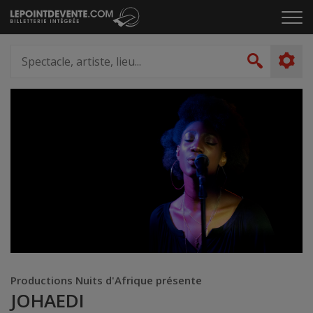
Passer
Cliq
au
pou
contenu
ouvr
Spectacle,
le
artiste,
Recher
men
lieu...
Productions Nuits d'Afrique présente
JOHAEDI