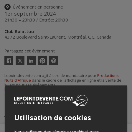
Événement en personne
1er septembre 2024
21h30 – 23h30 / Entrée: 20h30
Club Balattou
4372 Boulevard Saint-Laurent
,
Montréal
,
QC
,
Canada
Partagez cet événement
Twitter
Facebook
Linkedin
Pinterest
Envoyer
par
courriel
Lepointdevente.com agit à titre de mandataire pour
Productions
Nuits d'Afrique
dans le cadre de l’affichage en ligne et la vente de
billets pour ses événements.
Pour plus d’information à propos de cet événement, veuillez
contacter l’organisateur de l’événement,
Productions Nuits d'Afrique
,
à
info@festivalnuitsdafrique.com
.
Achat de billets
Utilisation de cookies
Nous utilisons des témoins (cookies) pour