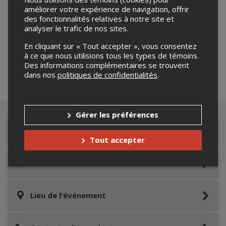
améliorer votre expérience de navigation, offrir
des fonctionnalités relatives à notre site et
Merci de confirmer que vous n'êtes pas un
analyser le trafic de nos sites.
robot ci-bas.
En cliquant sur « Tout accepter », vous consentez
à ce que nous utilisions tous les types de témoins.
Des informations complémentaires se trouvent
dans nos
politiques de confidentialités
.
Gérer les préférences
Détails de l'événement
Tout accepter
Accès au site de l'événement
Lieu de l'événement