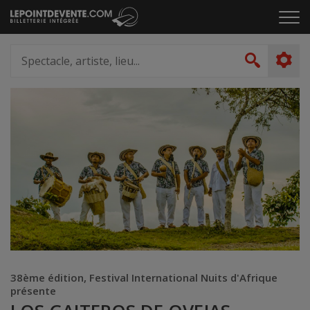
Passer
Cliq
au
pou
contenu
ouvr
Spectacle,
le
artiste,
Recher
men
lieu...
38ème édition, Festival International Nuits d'Afrique
présente