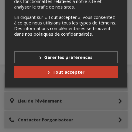
des fonctionnalités relatives à notre site et
analyser le trafic de nos sites.
En cliquant sur « Tout accepter », vous consentez
Merci de confirmer que vous n'êtes pas un
à ce que nous utilisions tous les types de témoins.
robot ci-bas.
Des informations complémentaires se trouvent
dans nos
politiques de confidentialités
.
Gérer les préférences
Tout accepter
Détails de l'événement
Lieu de l'événement
Contacter l'organisateur