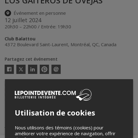
LOS GAITEROS DE OVEJAS
Événement en personne
12 juillet 2024
20h30 – 22h00 / Entrée: 19h30
Club Balattou
4372 Boulevard Saint-Laurent
,
Montréal
,
QC
,
Canada
Partagez cet événement
Twitter
Facebook
Linkedin
Pinterest
Envoyer
par
courriel
Lepointdevente.com agit à titre de mandataire pour
Productions
Nuits d'Afrique
dans le cadre de l’affichage en ligne et la vente de
billets pour ses événements.
Pour plus d’information à propos de cet événement, veuillez
contacter l’organisateur de l’événement,
Productions Nuits d'Afrique
,
à
info@festivalnuitsdafrique.com
.
Utilisation de cookies
Achat de billets
Nous utilisons des témoins (cookies) pour
améliorer votre expérience de navigation, offrir