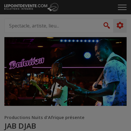
Passer
Cliq
au
pou
contenu
ouvr
Spectacle,
le
artiste,
Recher
men
lieu...
Productions Nuits d'Afrique présente
JAB DJAB