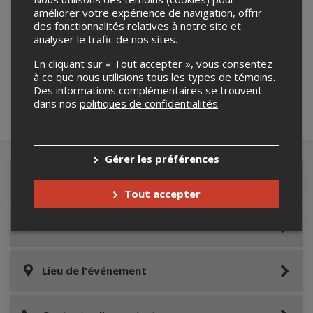
améliorer votre expérience de navigation, offrir
des fonctionnalités relatives à notre site et
Merci de confirmer que vous n'êtes pas un
analyser le trafic de nos sites.
robot ci-bas.
En cliquant sur « Tout accepter », vous consentez
à ce que nous utilisions tous les types de témoins.
Des informations complémentaires se trouvent
dans nos
politiques de confidentialités
.
Gérer les préférences
Détails de l'événement
Tout accepter
Accès au site de l'événement
Lieu de l'événement