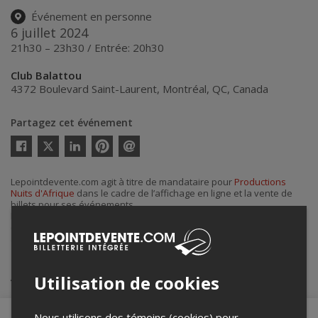
Événement en personne
6 juillet 2024
21h30 – 23h30 / Entrée: 20h30
Club Balattou
4372 Boulevard Saint-Laurent
,
Montréal
,
QC
,
Canada
Partagez cet événement
Twitter
Facebook
Linkedin
Pinterest
Envoyer
par
courriel
Lepointdevente.com agit à titre de mandataire pour
Productions
Nuits d'Afrique
dans le cadre de l’affichage en ligne et la vente de
billets pour ses événements.
Pour plus d’information à propos de cet événement, veuillez
contacter l’organisateur de l’événement,
Productions Nuits d'Afrique
,
à
info@festivalnuitsdafrique.com
.
Achat de billets
Utilisation de cookies
Nous utilisons des témoins (cookies) pour