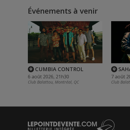
Événements à venir
CUMBIA CONTROL
SAH
6 août 2026, 21h30
7 août 2
Club Balattou, Montréal, QC
Club Bala