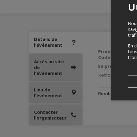
Ut
Nous
navi
traf
Détails de
l'événement
En c
Promotion 2 bille
tous
Code promo: CA
tro
Accès au site
En prévente, en 
de
l'événement
Retrouvez Richemo
Lieu de
Remboursement
l'événement
Contacter
l'organisateur