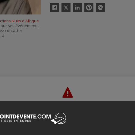
Twitter
Facebook
Linkedin
Pinterest
Envoyer
par
tions Nuits d'Afrique
courriel
s pour ses événements.
ez contacter
e
, à
Merci de confirmer que vous n'êtes pas un robot ci-bas.