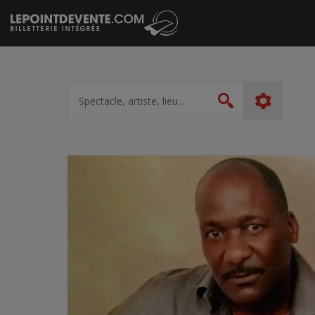
Passer
au
contenu
Spectacle,
artiste,
Rechercher
lieu...