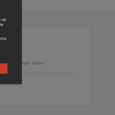
e de
 le
ions
u pour une super soirée !