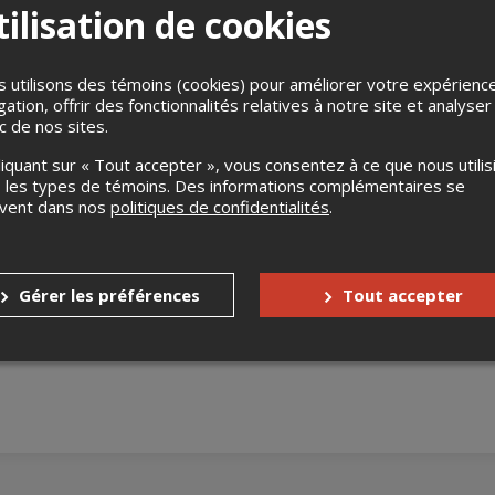
ilisation de cookies
 utilisons des témoins (cookies) pour améliorer votre expérienc
gation, offrir des fonctionnalités relatives à notre site et analyser
ic de nos sites.
liquant sur « Tout accepter », vous consentez à ce que nous utilis
ts pour le prix 1
 les types de témoins. Des informations complémentaires se
NA2P1
uvent dans nos
politiques de confidentialités
.
ligne seulement.
nd Messidor Olé Olé et ses sonorités haitiennes au Club Balatto
Gérer les préférences
Tout accepter
s
Aucun remboursement