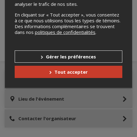
analyser le trafic de nos sites.
En cliquant sur « Tout accepter », vous consentez
Merci de confirmer que vous n'êtes pas un
à ce que nous utilisions tous les types de témoins.
robot ci-bas.
Des informations complémentaires se trouvent
dans nos
politiques de confidentialités
.
Gérer les préférences
Tout accepter
Détails de l'événement
Lieu de l'événement
Contacter l'organisateur