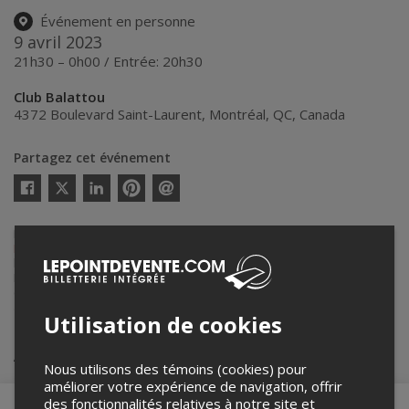
Événement en personne
9 avril 2023
21h30 – 0h00 / Entrée: 20h30
Club Balattou
4372 Boulevard Saint-Laurent
,
Montréal
,
QC
,
Canada
Partagez cet événement
Twitter
Facebook
Linkedin
Pinterest
Envoyer
par
courriel
Lepointdevente.com agit à titre de mandataire pour
Productions
Nuits d'Afrique
dans le cadre de l’affichage en ligne et la vente de
billets pour ses événements.
Pour plus d’information à propos de cet événement, veuillez
contacter l’organisateur de l’événement,
Productions Nuits d'Afrique
,
à
info@festivalnuitsdafrique.com
.
Utilisation de cookies
Achat de billets
Nous utilisons des témoins (cookies) pour
améliorer votre expérience de navigation, offrir
des fonctionnalités relatives à notre site et