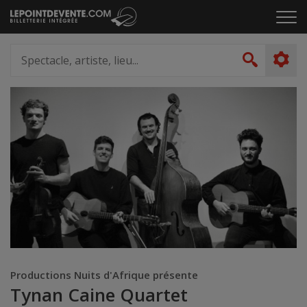
Passer
Cliq
au
pou
contenu
ouvr
Spectacle,
le
artiste,
Recher
men
lieu...
Productions Nuits d'Afrique présente
Tynan Caine Quartet