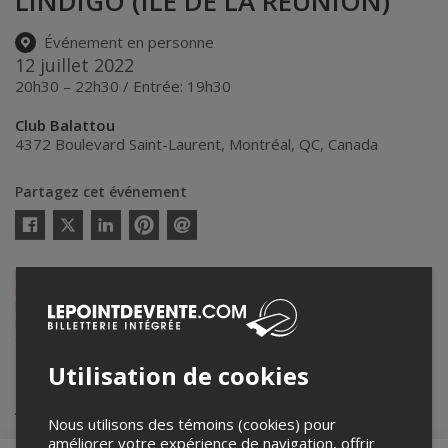
LINDIGO (ÎLE DE LA RÉUNION)
Événement en personne
12 juillet 2022
20h30 – 22h30 / Entrée: 19h30
Club Balattou
4372 Boulevard Saint-Laurent
,
Montréal
,
QC
,
Canada
Partagez cet événement
Twitter
Facebook
Linkedin
Pinterest
Envoyer
par
courriel
Lepointdevente.com agit à titre de mandataire pour
Productions
Nuits d'Afrique
dans le cadre de l’affichage en ligne et la vente de
billets pour ses événements.
Pour plus d’information à propos de cet événement, veuillez
contacter l’organisateur de l’événement,
Productions Nuits d'Afrique
,
à
info@festivalnuitsdafrique.com
.
Utilisation de cookies
Achat de billets
Nous utilisons des témoins (cookies) pour
améliorer votre expérience de navigation, offrir