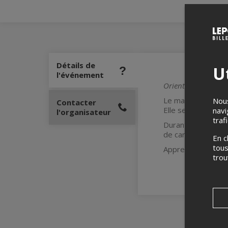
Détails de
Ut
l'événement
Orientation profess
Le mardi 6 février
Nous
Contacter
Elle sera animée p
navi
l'organisateur
traf
Durant cette table
de carrière et le
En c
tous
Apprenez-en plus 
tro