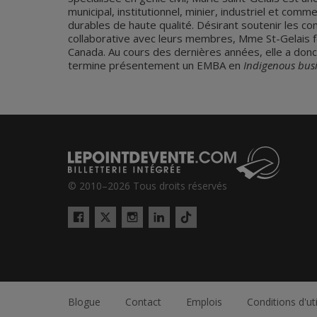
municipal, institutionnel, minier, industriel et com
durables de haute qualité. Désirant soutenir les
collaborative avec leurs membres, Mme St-Gelais fon
Canada. Au cours des dernières années, elle a donc
termine présentement un EMBA en
Indigenous bus
© 2010–2026 Tous droits réservés
Twitter
Tiktok
Facebook
Instagram
LinkedIn
Blogue
Contact
Emplois
Conditions d'uti