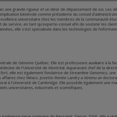
ec une grande rigueur et un désir de dépassement de soi. Les déf
 implication bénévole comme présidente du conseil d’administrati
xcellence universitaire chez les membres de la communauté étudia
t de service, en tant qu’experte-conseil afin de soutenir les clie
nnées, elle s’est spécialisée dans les technologies de l’informati
érale de Génome Québec. Elle est professeure auxiliaire à la facu
decine de l’Université de Montréal. Auparavant chef de la directio
tfort, elle est également fondatrice de Streamline Genomics, une
affaires chez Mitacs. Josette-Renée Landry a obtenu un doctorat
oral à l'Université de Cambridge. Elle possède également une maî
és universitaires, industriels et scientifiques.
une ingénieure innue originaire de Pessamit. Depuis 2006, elle a 