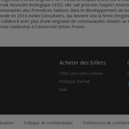
mercial. Associée écologique LEED, elle sait prioriser l’aspect envi
 communautés des Premières Nations dans le développement de le
de en 2016 Ashini Consultants, qui devient vite la firme d’ingéni
 collaboré avec plus d’une vingtaine de communautés situées au 
iness Leadership
à l’Université Simon-Fraser.
Acheter des billets
Offrir une carte-cadeau
Politique d’achat
Aide
lisation
Politique de confidentialité
Préférences de confident