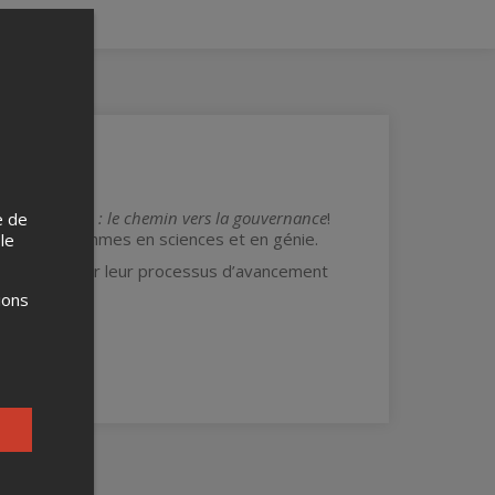
n de carrière : le chemin vers la gouvernance
!
e de
re pour les femmes en sciences et en génie.
 le
 la lumière sur leur processus d’avancement
ions