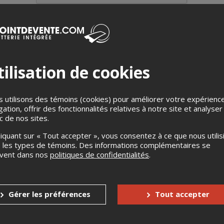
ilisation de cookies
ionnelle
 de 12 h à 13 h 30, nous vous invitons à la
table ronde virtuelle
Pla
 utilisons des témoins (cookies) pour améliorer votre expérienc
ar Joëlle Pelletier-Nolet, coordonnatrice à la recherche à la Chai
gation, offrir des fonctionnalités relatives à notre site et analyser
ic de nos sites.
 ronde, des scientifiques et des ingénieures d’expérience feront
ur expérience en tant que femmes en gouvernance.
liquant sur « Tout accepter », vous consentez à ce que nous utilis
 les types de témoins. Des informations complémentaires se
sur la gouverance grâce à nos panélistes!
uvent dans nos
politiques de confidentialités
.
Gérer les préférences
Tout accepter