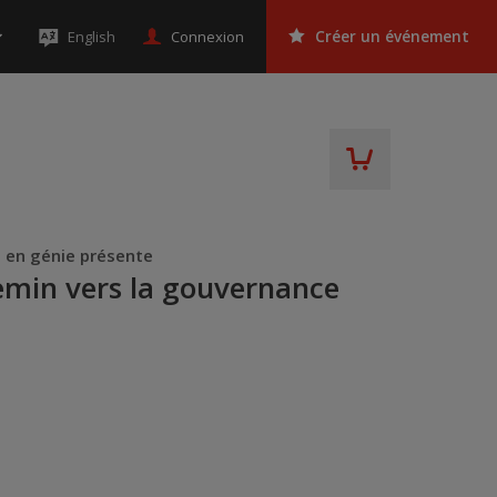
Connexion
English
Créer un événement
t en génie présente
chemin vers la gouvernance