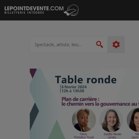
Passer
au
contenu
Spectacle,
artiste,
Rechercher
lieu...