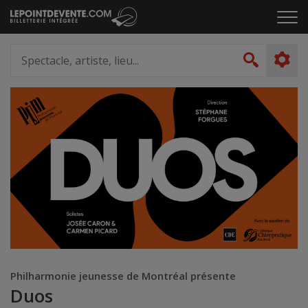
Passer
Cliq
au
pou
contenu
ouvr
Spectacle,
le
artiste,
Recher
men
lieu...
Philharmonie jeunesse de Montréal présente
Duos