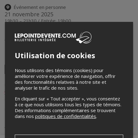
Événement en personne
21 novembre 2025
19h30 – 21h30 / Entrée: 19h00
Salle Marguerite-Bourgeoys du Collège Regina
Assumpta
1750, rue Sauriol Est
,
Montréal
,
QC
,
Canada
Utilisation de cookies
Partagez cet événement
Twitter
Nous utilisons des témoins (cookies) pour
améliorer votre expérience de navigation, offrir
Facebook
Linkedin
Pinterest
Envoyer
par
des fonctionnalités relatives à notre site et
courriel
Lepointdevente.com agit à titre de mandataire pour
Philharmonie
analyser le trafic de nos sites.
jeunesse de Montréal
dans le cadre de l’affichage en ligne et la
vente de billets pour ses événements.
En cliquant sur « Tout accepter », vous consentez
Pour plus d’information à propos de cet événement, veuillez
à ce que nous utilisions tous les types de témoins.
contacter l’organisateur de l’événement,
Philharmonie jeunesse de
Montréal
, à
info@lapjm.org
.
Des informations complémentaires se trouvent
dans nos
politiques de confidentialités
.
Achat de billets